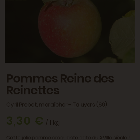
Pommes Reine des
Reinettes
Cyril Prebet, maraîcher - Taluyers (69)
3,30 €
/ 1 kg
Cette jolie pomme croquante date du XVIIIe siècle !