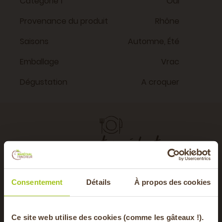
Catégorie 1
Oui
Provenance du produit
Rhône
Saisons
Automne, Été
Emballage
Vrac
Dégustation
A croquer
avec cet ingrédient
Consentement
Détails
À propos des cookies
Ce site web utilise des cookies (comme les gâteaux !).