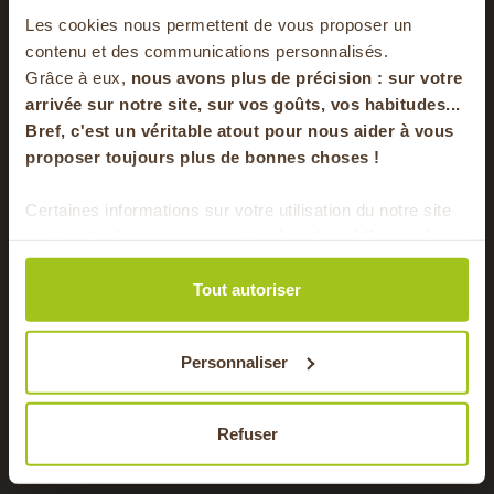
-20% offerts sur
Les cookies nous permettent de vous proposer un
votre panier
contenu et des communications personnalisés.
Grâce à eux,
nous avons plus de précision : sur
votre
arrivée sur notre site, sur vos goûts, vos habitudes...
Bref, c'est un véritable atout pour nous aider à vous
en vous inscrivant à notre newsletter
proposer toujours plus de bonnes choses !
S'inscrire
 aux
Gâteau aux pommes
Galet
Certaines informations sur votre utilisation du notre site
facile
pomm
sont partagées avec nos partenaires de médias sociaux,
beurr
S •
AUTOMNE, HIVER • DESSERT •
Pour faire le plein chaque semaine de bons
de publicité et d'analyse. Ces données peuvent être
VÉGÉTARIEN
HIVER •
produits locaux & de saison !
combinées avec d'autres informations que vous leur
Tout autoriser
avez fournies ou qu'ils ont collectées lors de votre
utilisation de leurs services.
Personnaliser
Toutes nos recettes
Refuser