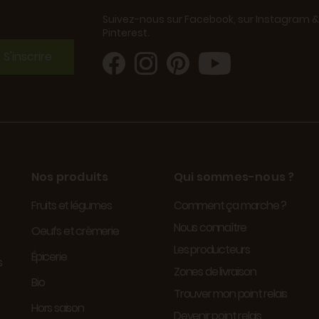
Suivez-nous sur Facebook, sur Instagram &
Pinterest.
S'inscrire
Nos produits
Qui sommes-nous ?
Fruits et légumes
Comment ça marche ?
Nous connaître
Oeufs et crèmerie
Les producteurs
Épicerie
s
Zones de livraison
Bio
Trouver mon point relais
Hors saison
Devenir point relais