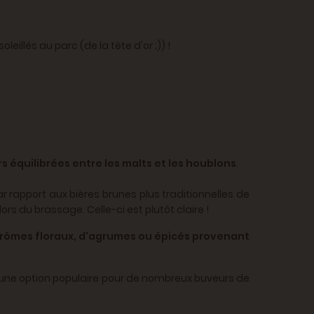
oleillés au parc (de la tête d'or ;)) !
 équilibrées entre les malts et les houblons
.
r rapport aux bières brunes plus traditionnelles de
s du brassage. Celle-ci est plutôt claire !
s arômes floraux, d'agrumes ou épicés provenant
it une option populaire pour de nombreux buveurs de