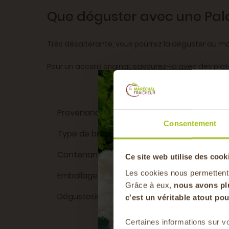
Que déguster avec une Pale
Très désaltérante, vous pourrez la déguster au mo
Pour un accord original, savourez-la avec des plat
Provenance du produit
Rhô
Consentement
Type de bière
Pale 
Contenance
75 
Ce site web utilise des cook
Les cookies nous permettent
Emballage
Bouteille en ve
Grâce à eux,
nous avons pl
Dégustation
Pour l'apéri
c'est un véritable atout p
Certaines informations sur vo