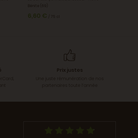
Bénite (69)
Bénite (69
6,60 €
6,60 
/ 75 cl
é
Prix justes
erCard,
Une juste rémunération de nos
ant
partenaires toute l’année