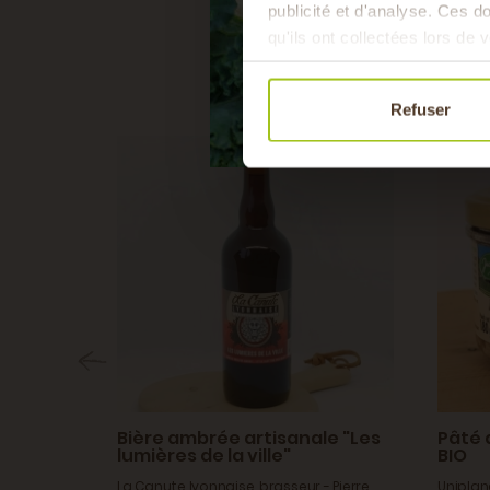
publicité et d'analyse. Ces 
qu'ils ont collectées lors de v
Refuser
Bière ambrée artisanale "Les
Pâté
lumières de la ville"
BIO
lour (15)
La Canute lyonnaise, brasseur - Pierre
Uniplane