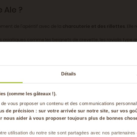
 Ale ?
ment de l'apéritif avec de la
charcuterie et des rillettes
. Ell
s asiatiques comme les beignets de crevette, les raviolis type 
-20% offer
ne
Détails
pa
Ale
CL
ies (comme les gâteaux !).
en vous inscrivan
 de vous proposer un contenu et des communications personnal
rre
us de précision : sur
votre arrivée sur notre site, sur vos goû
tif
our nous aider à vous proposer toujours plus de bonnes chose
tre utilisation du notre site sont partagées avec nos partenaire
Pour faire le plein chaque 