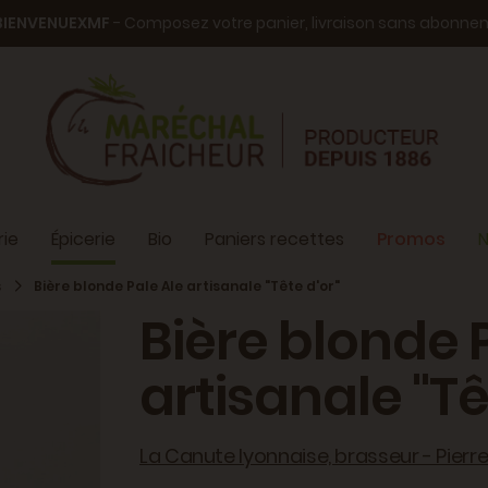
BIENVENUEXMF
- Composez votre panier, livraison sans abonn
ie
Épicerie
Bio
Paniers recettes
Promos
N
s
Bière blonde Pale Ale artisanale "Tête d'or"
Bière blonde 
artisanale "Tê
La Canute lyonnaise, brasseur - Pierre