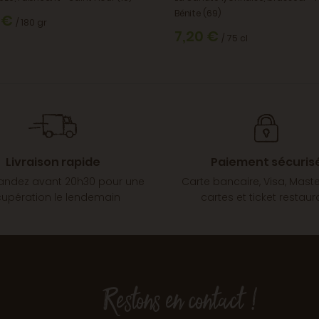
Bénite (69)
 €
/ 180 gr
7,20 €
/ 75 cl
Livraison rapide
Paiement sécuris
dez avant 20h30 pour une
Carte bancaire, Visa, Mast
cupération le lendemain
cartes et ticket restaur
Restons en contact !