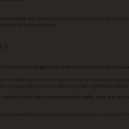
e et fruitée
, elle saura ravir vos papilles lors de vos apéritifs ens
blon (Wolf, Pioneer), levure.
e ?
 par une
couleur en générale ambrée à cuivrée et des saveurs
t au XVIIIe siècle. Son nom provient de sa couleur plus pâle pa
t du jaune pâle à l'ambre, dépendant des ingrédients utilisés lor
, voire de fruits légers provenant des malts, ainsi que de
r son accessibilité et son caractère rafraîchissant, ce qui en fa