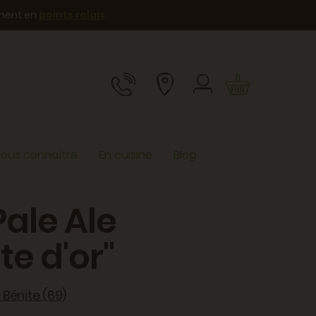
ement en
points relais
.
ous connaître
En cuisine
Blog
Pale Ale
te d'or"
 Bénite (69)