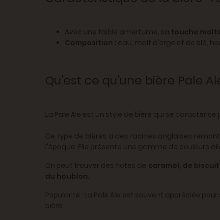
Avec une faible amertume, sa
touche malté
Composition :
eau, malt d'orge et de blé, hou
Qu'est ce qu'une bière Pale Al
La Pale Ale est un style de bière qui se caractérise
Ce type de bières a des racines anglaises remontan
l'époque. Elle présente une gamme de couleurs allan
On peut trouver des notes de
caramel, de biscuit
du houblon.
Popularité : La Pale Ale est souvent appréciée pou
bière.