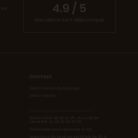
4.9 / 5
 sur
Nos clients sont déjà conquis
Contact
2840 Chemin de Rosarge
69140 Vancia
contact@marechal-fraicheur.fr
Disponibles de 9h à 17h, du lundi au
vendredi, au 06 15 39 73 66.
Disponible pour répondre à vos
questions du lundi au vendredi de 9h à