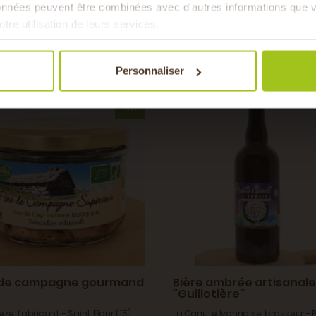
données peuvent être combinées avec d'autres informations que v
Vous aimerez auss
& de 
otre utilisation de leurs services.
Personnaliser
BIO
 de campagne gourmand
Bière ambrée artisanale
"Guillotière"
ze, fabricant - Saint Flour (15)
La Canute lyonnaise, brasseur - P