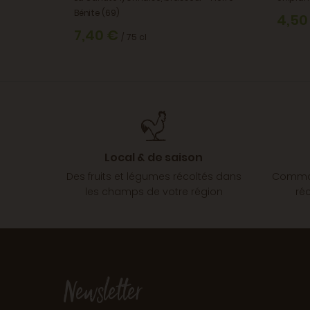
Bénite (69)
4,50
7,40 €
/ 75 cl
Local & de saison
Des fruits et légumes récoltés dans
Comman
les champs de votre région
ré
Newsletter