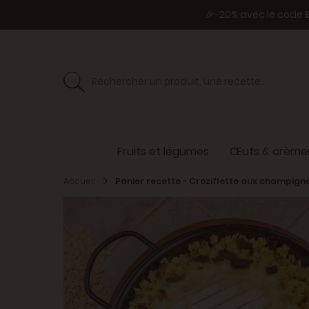
🎉-20% avec le code
Fruits et légumes
Œufs & crèmer
Accueil
Panier recette - Croziflette aux champigno