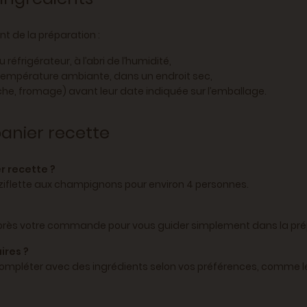
t de la préparation :
éfrigérateur, à l’abri de l’humidité,
à température ambiante, dans un endroit sec,
che, fromage) avant leur date indiquée sur l’emballage.
panier recette
r recette ?
ziflette aux champignons pour environ 4 personnes.
 après votre commande pour vous guider simplement dans la pré
ires ?
ez compléter avec des ingrédients selon vos préférences, comme