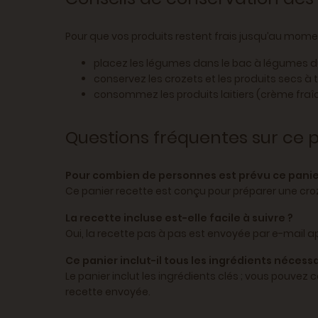
Pour que vos produits restent frais jusqu’au momen
placez les légumes dans le bac à légumes du r
conservez les crozets et les produits secs 
consommez les produits laitiers (crème fraî
Questions fréquentes sur ce 
Pour combien de personnes est prévu ce panie
Ce panier recette est conçu pour préparer une cro
La recette incluse est-elle facile à suivre ?
Oui, la recette pas à pas est envoyée par e-mail
Ce panier inclut-il tous les ingrédients nécessa
Le panier inclut les ingrédients clés ; vous pouv
recette envoyée.