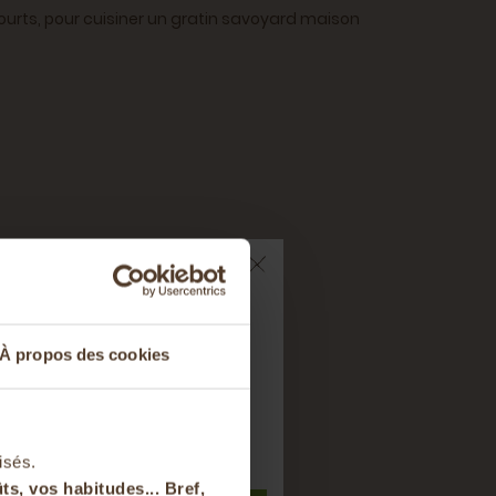
courts, pour cuisiner un gratin savoyard maison
ts sur votre
À propos des cookies
nier
r Lyon et son agglomération.
t à notre newsletter
isés.
ts, vos habitudes... Bref,