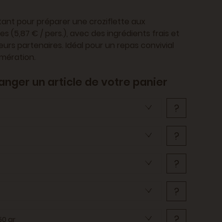
ant pour préparer une croziflette aux
(5,87 € / pers.), avec des ingrédients frais et
rs partenaires. Idéal pour un repas convivial
omération.
anger un article de votre panier
?
?
?
?
?
50 gr