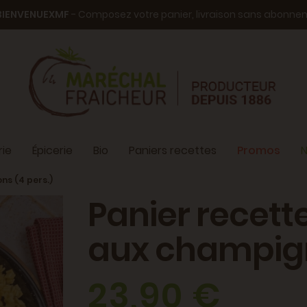
BIENVENUEXMF
- Composez votre panier, livraison sans abonn
ie
Épicerie
Bio
Paniers recettes
Promos
N
ns (4 pers.)
Panier recette
aux champign
23,90 €