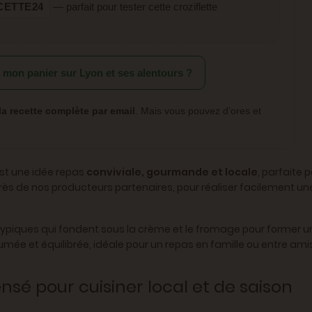
CETTE24
— parfait pour tester cette croziflette
r mon panier sur Lyon et ses alentours ?
la recette complète par email
. Mais vous pouvez d’ores et
est une idée repas
conviviale, gourmande et locale
, parfaite 
près de nos producteurs partenaires, pour réaliser facilement un
typiques qui fondent sous la crème et le fromage pour former u
umée et équilibrée, idéale pour un repas en famille ou entre ami
sé pour cuisiner local et de saison