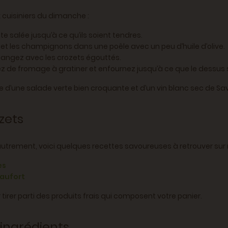
 cuisiniers du dimanche :
te salée jusqu’à ce qu’ils soient tendres.
 et les champignons dans une poêle avec un peu d’huile d’olive.
langez avec les crozets égouttés.
ez de fromage à gratiner et enfournez jusqu’à ce que le dessus 
te d’une salade verte bien croquante et d’un vin blanc sec de S
zets
 autrement, voici quelques recettes savoureuses à retrouver sur n
es
eaufort
irer parti des produits frais qui composent votre panier.
 ingrédients