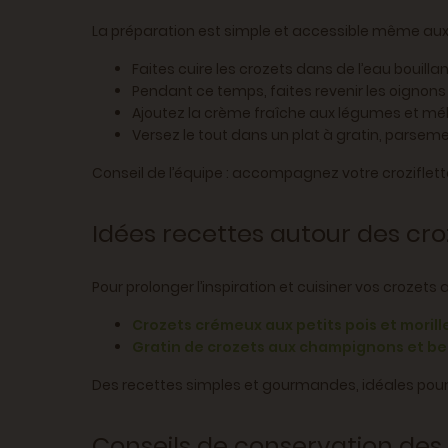
La préparation est simple et accessible même aux
Faites cuire les crozets dans de l’eau bouillan
Pendant ce temps, faites revenir les oignons
Ajoutez la crème fraîche aux légumes et mé
Versez le tout dans un plat à gratin, parsem
Conseil de l’équipe : accompagnez votre croziflet
Idées recettes autour des cro
Pour prolonger l’inspiration et cuisiner vos crozets
Crozets crémeux aux petits pois et morill
Gratin de crozets aux champignons et b
Des recettes simples et gourmandes, idéales pour t
Conseils de conservation des