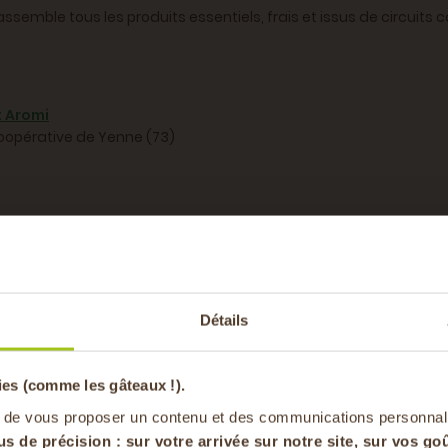
semble tous les produits essentiels, frais et issus de circuits 
t Aromi
oopérative de Yenne (73)
-20% offer
Détails
pa
ies (comme les gâteaux !).
 et de saison, directement dans nos points relais commerçants su
en vous inscrivan
 de vous proposer un contenu et des communications personnal
us de précision : sur
votre arrivée sur notre site, sur vos goû