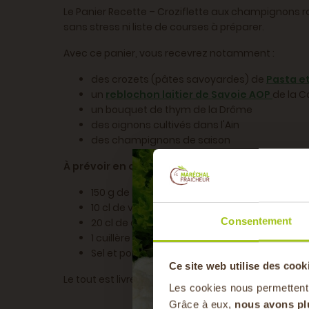
Le Panier Recette – Croziflette aux champignons ras
sans stress ni liste de courses à préparer.
Avec ce panier, vous recevrez notamment :
des crozets (pâtes savoyardes) de
Pasta e
un
reblochon laitier de Savoie AOP
de la C
un bouquet de thym de la Drôme
des oignons cultivés dans l'Ain
des champignons de saison
À prévoir en complément dans vos placards :
150 g de lardons fumés
10 cl de vin blanc sec
Consentement
20 cl de crème fraîche épaisse
1 cuillère à soupe d’huile d’olive
Sel et poivre du moulin
Ce site web utilise des cook
Le tout est livré en vrac, avec vos produits frais
Les cookies nous permettent
Grâce à eux,
nous avons pl