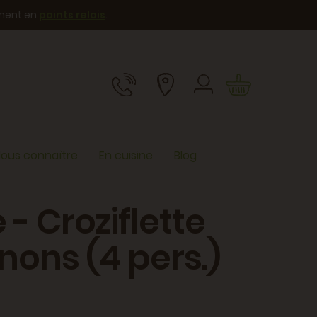
ement en
points relais
.
ous connaître
En cuisine
Blog
 - Croziflette
ons (4 pers.)