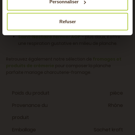
Personnaliser
Comté Extra AOP (18–24 mois)
– sa profondeur
aromatique offre un beau contraste.
Refuser
Bleu du Vercors AOP
– pour un jeu sur les nuances
bleues et affinées.
Saint-Nectaire fermier AOP
– plus doux, il offre
une respiration gustative en milieu de planche.
Retrouvez également notre sélection de
fromages et
produits de crèmerie
pour composer la planche
parfaite mariage charcuterie-fromage.
Poids du produit
pièce
Provenance du
Rhône
produit
Emballage
Sachet kraft