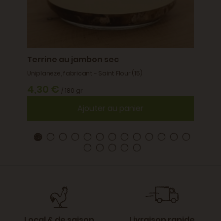
Terrine au jambon sec
Bâton
Uniplaneze, fabricant - Saint Flour (15)
Salaiso
4,30 €
5,5
/ 180 gr
Ajouter au panier
Local & de saison
Livraison rapide