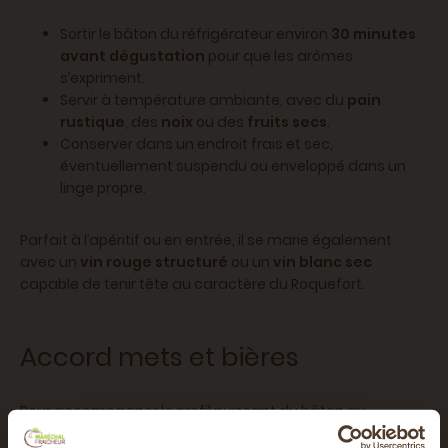
Sortir le bâton du réfrigérateur environ
30 minutes
avant dégustation
pour que les arômes
s’expriment.
Servir à température ambiante, avec du
pain
rustique
, des
noix
ou des
fruits secs
.
Conserver dans un endroit frais et sec,
éventuellement suspendu ou enveloppé dans un
linge propre.
Parfait à l’apéritif ou en entrée, il se marie également
avec un
vin rouge structuré
ou un
vin blanc sec
capable de tenir tête au caractère du Roquefort.
Accord mets et bières
Pour accompagner le profil puissant du bâton au
Roquefort, choisissez des bières audacieuses :