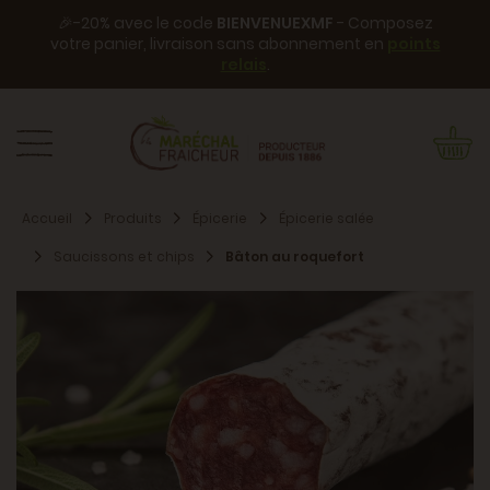
🎉-20% avec le code
BIENVENUEXMF
- Composez
votre panier, livraison sans abonnement en
points
relais
.
Accueil
Produits
Épicerie
Épicerie salée
Saucissons et chips
Bâton au roquefort