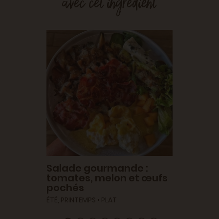
avec cet ingrédient
er
Anti 
ment
melon
ÉTÉ • D
S •
Salade gourmande :
tomates, melon et œufs
pochés
ÉTÉ, PRINTEMPS • PLAT