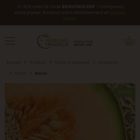
🎉-20% avec le code
BIENVENUEXMF
- Composez
votre panier, livraison sans abonnement en
points
relais
.
Accueil
Produits
Fruits et légumes
À la carte
Fruits
Melon
FRUITS