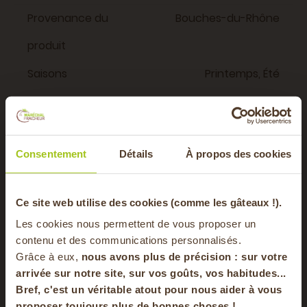
Provenance du
Bouches-du-Rhône
produit
Saisons
Printemps, Été
Emballage
Vrac
Vous aimerez aussi
Consentement
Détails
À propos des cookies
-20% offerts sur
Ce site web utilise des cookies (comme les gâteaux !).
FRUITS
Les cookies nous permettent de vous proposer un
votre panier
contenu et des communications personnalisés.
usset
Grâce à eux,
nous avons plus de précision : sur
votre
arrivée sur notre site, sur vos goûts, vos habitudes...
Bref, c'est un véritable atout pour nous aider à vous
en vous inscrivant à notre newsletter
proposer toujours plus de bonnes choses !