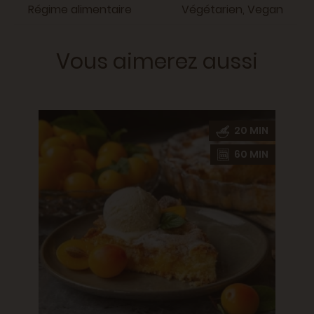
Régime alimentaire
Végétarien, Vegan
Vous aimerez aussi
20 MIN
Crum
0 MIN
60 MIN
0 MIN