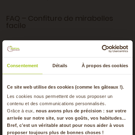
FAQ – Confiture de mirabelles
facile
Comment réussir votre confiture de mirabelles
maison ?
Pour une confiture de mirabelles réussie, utilisez des fruits
Consentement
Détails
À propos des cookies
bien mûrs, du sucre cristallisé et un peu de jus de citron.
Laissez macérer les fruits avec le sucre, puis faites cuire
20 à 30 minutes jusqu’à obtenir la texture idéale.
-20% offerts sur
Ce site web utilise des cookies (comme les gâteaux !).
Les cookies nous permettent de vous proposer un
Faut-il dénoyauter les mirabelles pour la confiture ?
votre panier
contenu et des communications personnalisés.
Grâce à eux,
nous avons plus de précision : sur
votre
Oui, il est conseillé de dénoyauter les mirabelles avant
arrivée sur notre site, sur vos goûts, vos habitudes...
cuisson. Cela facilite la préparation et donne une
Bref, c'est un véritable atout pour nous aider à vous
en vous inscrivant à notre newsletter
confiture lisse et agréable à tartiner.
proposer toujours plus de bonnes choses !