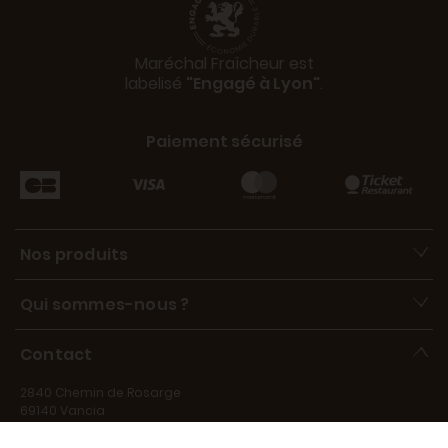
Maréchal Fraîcheur est
labelisé
"Engagé à Lyon"
.
Paiement sécurisé
Nos produits
Qui sommes-nous ?
Contact
2840 Chemin de Rosarge
69140 Vancia