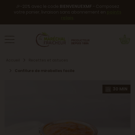
🎉-20% avec le code
BIENVENUEXMF
- Composez
votre panier, livraison sans abonnement en
points
relais
.
Accueil
Recettes et astuces
Confiture de mirabelles facile
30 MIN