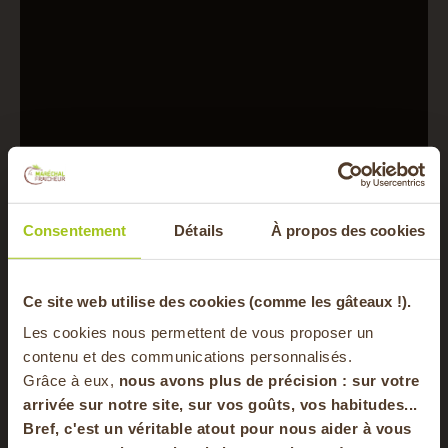
Consentement
Détails
À propos des cookies
Si vous préférez, vous pouvez aussi réaliser du
bouillon d’épluchures solide (en poudre) !
-20% offerts sur
Ce site web utilise des cookies (comme les gâteaux !).
Les cookies nous permettent de vous proposer un
Pour cela, récupérez vos épluchures de légumes
votre panier
contenu et des communications personnalisés.
(poireau, céleri, carottes, échalotes, ail et légumes
Grâce à eux,
nous avons plus de précision : sur
votre
entiers râpés. Ajoutez des herbes aromatiques
arrivée sur notre site, sur vos goûts, vos habitudes...
comme du persil ou de la coriandre et disposez-les
Bref, c'est un véritable atout pour nous aider à vous
sur une plaque allant au four.
en vous inscrivant à notre newsletter