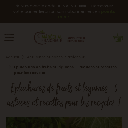
🎉-20% avec le code
BIENVENUEXMF
- Composez
votre panier, livraison sans abonnement en
points
relais
.
Accueil
Actualités et conseils fraîcheur
Epluchures de fruits et légumes : 6 astuces et recettes
pour les recycler !
Epluchures de fruits et légumes : 6
astuces et recettes pour les recycler !