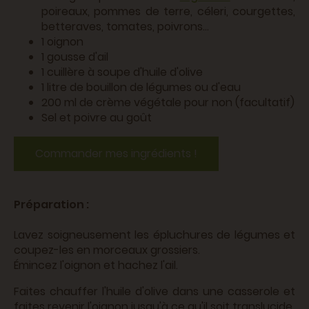
poireaux, pommes de terre, céleri, courgettes,
betteraves, tomates, poivrons…
1 oignon
1 gousse d'ail
1 cuillère à soupe d'huile d'olive
1 litre de bouillon de légumes ou d'eau
200 ml de crème végétale pour non (facultatif)
Sel et poivre au goût
Commander mes ingrédients !
Préparation :
Lavez soigneusement les épluchures de légumes et
coupez-les en morceaux grossiers.
Émincez l'oignon et hachez l'ail.
Faites chauffer l'huile d'olive dans une casserole et
faites revenir l'oignon jusqu'à ce qu'il soit translucide.