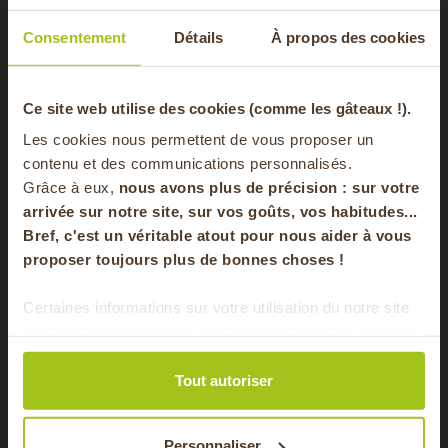
Commander mon panier raclette !
Consentement
Détails
À propos des cookies
-20% offerts sur
Ce site web utilise des cookies (comme les gâteaux !).
Les cookies nous permettent de vous proposer un
votre panier
contenu et des communications personnalisés.
Grâce à eux,
nous avons plus de précision : sur
votre
arrivée sur notre site, sur vos goûts, vos habitudes...
Bref, c'est un véritable atout pour nous aider à vous
en vous inscrivant à notre newsletter
Pommes de terre rissolées,
proposer toujours plus de bonnes choses !
sautées, en gratin, rôties
S'inscrire
Certaines informations sur votre utilisation du notre site
sont partagées avec nos partenaires de médias sociaux,
Pour préparer des pommes de terre rissolées, il est
Pour faire le plein chaque semaine de bons
de publicité et d'analyse. Ces données peuvent être
généralement recommandé de choisir des variétés
produits locaux & de saison !
combinées avec d'autres informations que vous leur
Tout autoriser
de pommes de terre qui ont une chair ferme et une
avez fournies ou qu'ils ont collectées lors de votre
texture qui reste intacte à la cuisson.
utilisation de leurs services.
Voici quelques variétés de pommes de terre
Personnaliser