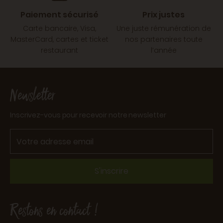
Paiement sécurisé
Prix justes
Carte bancaire, Visa,
Une juste rémunération de
MasterCard, cartes et ticket
nos partenaires toute
restaurant
l’année
Newsletter
Inscrivez-vous pour recevoir notre newsletter
S'inscrire
Restons en contact !