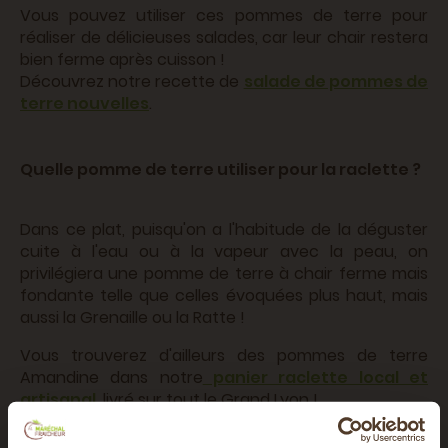
Vous pouvez utiliser ces pommes de terre pour
réaliser de délicieuses salades, car leur chair restera
bien ferme après cuisson !
Découvrez notre recette de
salade de pommes de
terre nouvelles
.
Quelle pomme de terre utiliser pour la raclette ?
Dans ce plat, puisqu'on a l'habitude de la déguster
cuite à l'eau ou à la vapeur avec la peau, on
privilégiera une pomme de terre à chair ferme mais
fondante telle que celles évoquées plus haut, mais
aussi la Grenaille ou la Ratte !
Vous trouverez d'ailleurs des pommes de terre
Amandine dans notre
panier raclette local et
artisanal
, livré sur tout le Grand Lyon !