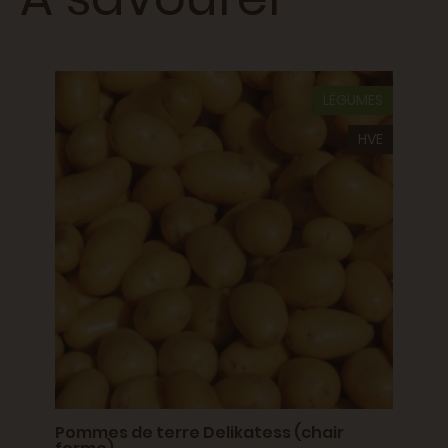
LÉGUMES
Pomme
5 MIN
tend
HVE
 MIN
Sébast
2,60
Pommes de terre Delikatess (chair