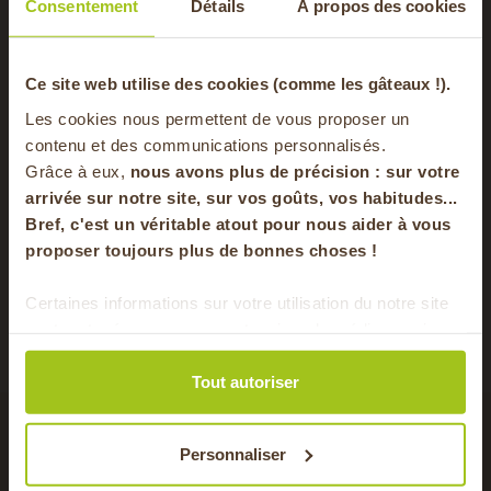
Consentement
Détails
À propos des cookies
-20% offerts sur
Ce site web utilise des cookies (comme les gâteaux !).
Les cookies nous permettent de vous proposer un
votre panier
contenu et des communications personnalisés.
Grâce à eux,
nous avons plus de précision : sur
votre
arrivée sur notre site, sur vos goûts, vos habitudes...
Panier tout Fruits
Cage
Bref, c'est un véritable atout pour nous aider à vous
en vous inscrivant à notre newsletter
15,60 €
Christ
proposer toujours plus de bonnes choses !
/ 2,5 à 4 kg
Pierrel
S'inscrire
Ajouter au panier
22,
Certaines informations sur votre utilisation du notre site
sont partagées avec nos partenaires de médias sociaux,
Pour faire le plein chaque semaine de bons
de publicité et d'analyse. Ces données peuvent être
produits locaux & de saison !
combinées avec d'autres informations que vous leur
Tout autoriser
avez fournies ou qu'ils ont collectées lors de votre
utilisation de leurs services.
Personnaliser
avec cet ingrédient