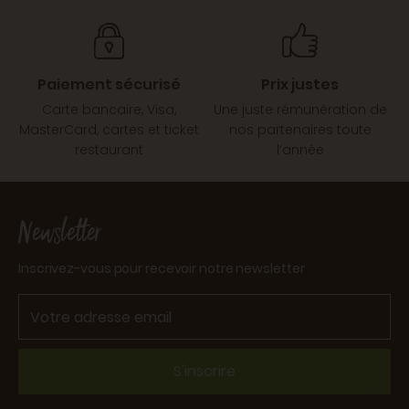
Paiement sécurisé
Prix justes
Carte bancaire, Visa,
Une juste rémunération de
MasterCard, cartes et ticket
nos partenaires toute
restaurant
l’année
Newsletter
Inscrivez-vous pour recevoir notre newsletter
S'inscrire