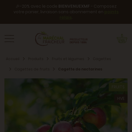
🎉-20% avec le code
BIENVENUEXMF
- Composez
votre panier, livraison sans abonnement en
points
relais
.
Accueil
Produits
Fruits et légumes
Cagettes
Cagettes de fruits
Cagette de nectarines
FRUITS
HVE