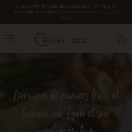
🎉-20% avec le code
BIENVENUEXMF
- Composez
votre panier, livraison sans abonnement en
points
relais
.
Livraison de paniers frais et
locaux, sur Lyon et son
agglomération