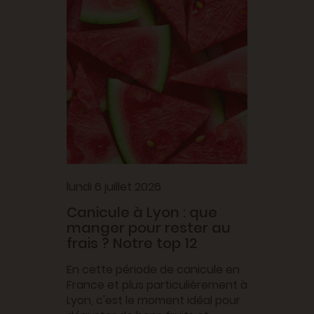
jeudi 2 
ces
3 ast
bes
cons
sine
arom
long
es
Les her
tuces
vienne
potager
locaux,
cuisine
savour
lundi 6 juillet 2026
sont de
Canicule à Lyon : que
manger pour rester au
frais ? Notre top 12
En cette période de canicule en
France et plus particulièrement à
Lyon, c'est le moment idéal pour