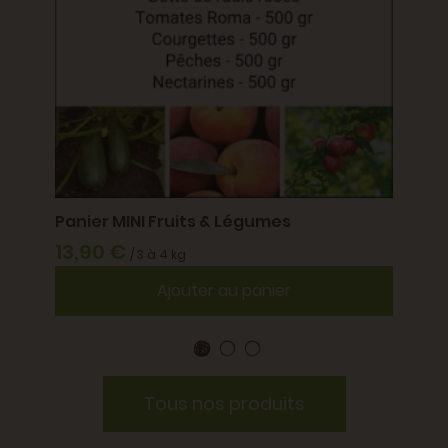
Panier MINI Fruits & Légumes
Noix 
13,90 €
eins
Famille
/ 3 à 4 kg
5,5
Ajouter au panier
Tous nos produits