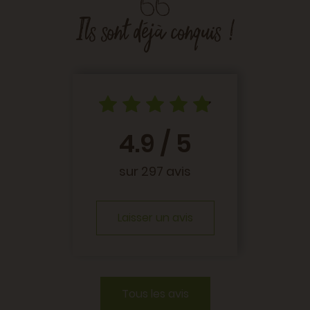
Ils sont déjà conquis !
es
4.9 / 5
T
e
com
se
sur 297 avis
hez
obli
ur,
b
ours
l'i
Laisser un avis
umes
Prod
is,
heur
pur
Tous les avis
Isa
ande