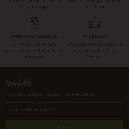
récoltés dans les champs
pour une récupération le
de votre région
lendemain
Paiement sécurisé
Prix justes
Carte bancaire, Visa,
Une juste rémunération de
MasterCard, cartes et ticket
nos partenaires toute
restaurant
l’année
Newsletter
Inscrivez-vous pour recevoir notre newsletter
S'inscrire