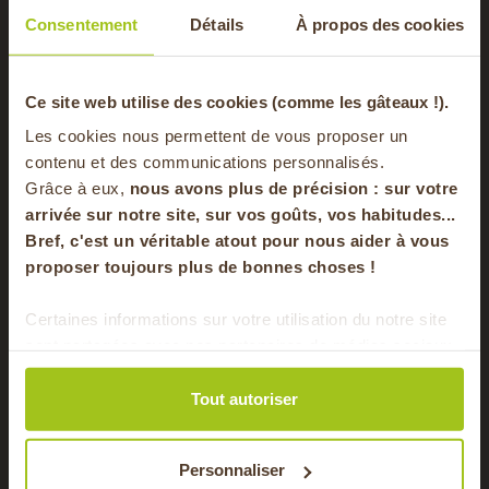
nombreux
commerçants de proximité
, jusqu'à
Consentement
Détails
À propos des cookies
4 fois par semaine
, sur Lyon et la couronne
lyonnaise. Boulangers, fromagers, fleuristes,
cavistes... Nos points relais constituent
le maillon
-20% offerts sur
Ce site web utilise des cookies (comme les gâteaux !).
essentiel de nos champs à votre assiette !
Les cookies nous permettent de vous proposer un
votre panier
contenu et des communications personnalisés.
Grâce à eux,
nous avons plus de précision : sur
votre
arrivée sur notre site, sur vos goûts, vos habitudes...
Bref, c'est un véritable atout pour nous aider à vous
en vous inscrivant à notre newsletter
proposer toujours plus de bonnes choses !
S'inscrire
Certaines informations sur votre utilisation du notre site
sont partagées avec nos partenaires de médias sociaux,
Pour faire le plein chaque semaine de bons
de publicité et d'analyse. Ces données peuvent être
produits locaux & de saison !
combinées avec d'autres informations que vous leur
Tout autoriser
avez fournies ou qu'ils ont collectées lors de votre
utilisation de leurs services.
Personnaliser