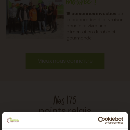
motivée !
15 personnes investies
de
la préparation à la livraison
pour faire vivre une
alimentation durable et
gourmande.
Mieux nous connaître
Nos 175
points relais
Nous livrons vos paniers gratuitement chez de