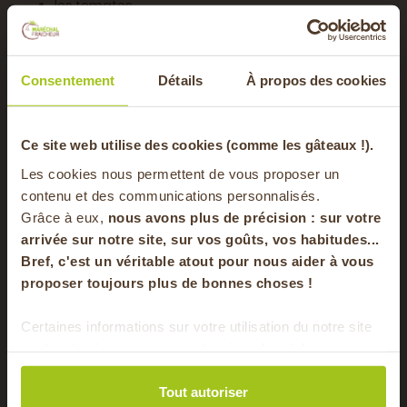
les tomates
les poivrons
les fruits de mer
les gambas
Consentement
Détails
À propos des cookies
le poulet
le chorizo
les légumes grillés
-20% offerts sur
Ce site web utilise des cookies (comme les gâteaux !).
Il absorbe aussi très bien les bouillons maison, ce qui
Les cookies nous permettent de vous proposer un
permet d’obtenir des plats encore plus parfumés.
votre panier
contenu et des communications personnalisés.
Grâce à eux,
nous avons plus de précision : sur
votre
Comment conserver votre riz ?
arrivée sur notre site, sur vos goûts, vos habitudes...
Bref, c'est un véritable atout pour nous aider à vous
en vous inscrivant à notre newsletter
proposer toujours plus de bonnes choses !
Conservez votre riz dans un endroit sec, frais et à l’abri de
la lumière.
S'inscrire
Certaines informations sur votre utilisation du notre site
Après ouverture, privilégiez un contenant hermétique afin
sont partagées avec nos partenaires de médias sociaux,
de préserver toutes ses qualités.
Pour faire le plein chaque semaine de bons
de publicité et d'analyse. Ces données peuvent être
produits locaux & de saison !
combinées avec d'autres informations que vous leur
Tout autoriser
Valeurs nutritionnelles moyennes pour 100 gr de produit