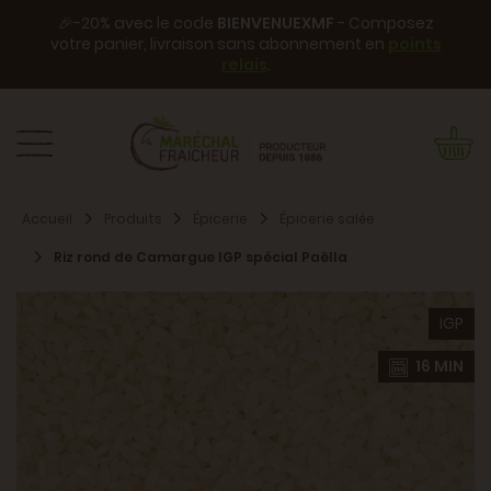
🎉-20% avec le code
BIENVENUEXMF
- Composez
votre panier, livraison sans abonnement en
points
relais
.
Accueil
Produits
Épicerie
Épicerie salée
Riz rond de Camargue IGP spécial Paëlla
IGP
16 MIN