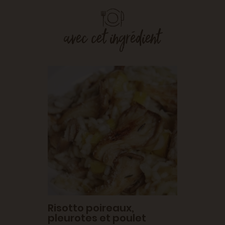
avec cet ingrédient
es et
Risot
ÉTÉ • PL
ÉTARIEN,
Risotto poireaux,
pleurotes et poulet