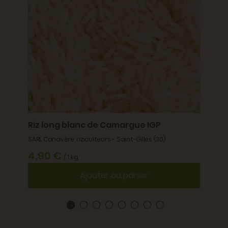
4,9
2 MIN
Riz long blanc de Camargue IGP
SARL Canavère, riziculteurs - Saint-Gilles (30)
4,90 €
/ 1 kg
Ajouter au panier