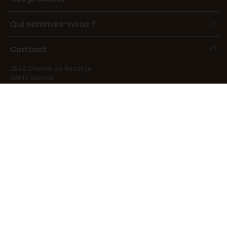
Qui sommes-nous ?
Contact
2840 Chemin de Rosarge
69140 Vancia
contact@marechal-fraicheur.fr
Disponibles de 9h à 17h, du lundi au vendredi, au 06 15 39 73 66.
Disponible pour répondre à vos questions du lundi au vendredi
de 9h à 17h.
Devenir partenaire
Offres d'emploi
Contactez-nous