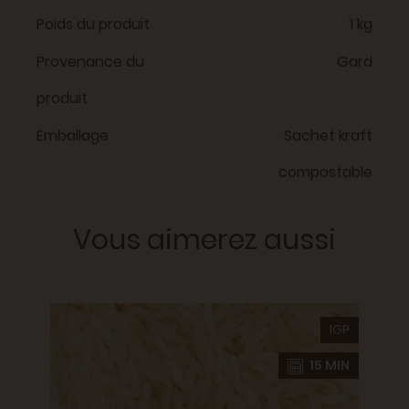
Poids du produit
1 kg
Provenance du
Gard
produit
Emballage
Sachet kraft
compostable
Vous aimerez aussi
IGP
argue
Riz l
BIO
étuv
15 MIN
IGP
ence
SARL Ca