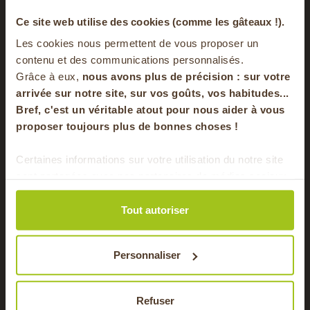
-20% offerts sur
Ce site web utilise des cookies (comme les gâteaux !).
Les galettes de riz peuvent aussi être utilisées à l’apéritif.
Les cookies nous permettent de vous proposer un
votre panier
Cassées en morceaux ou garnies, elles deviennent une
contenu et des communications personnalisés.
base légère et croustillante pour des bouchées rapides à
Grâce à eux,
nous avons plus de précision : sur
votre
préparer.
arrivée sur notre site, sur vos goûts, vos habitudes...
Bref, c'est un véritable atout pour nous aider à vous
en vous inscrivant à notre newsletter
Elles fonctionnent très bien avec des tartinades
proposer toujours plus de bonnes choses !
végétales, du caviar d’aubergines, des rillettes de
poisson ou des légumes grillés.
S'inscrire
Certaines informations sur votre utilisation du notre site
sont partagées avec nos partenaires de médias sociaux,
Une bonne alternative pour les
Pour faire le plein chaque semaine de bons
de publicité et d'analyse. Ces données peuvent être
repas rapides
produits locaux & de saison !
combinées avec d'autres informations que vous leur
Tout autoriser
avez fournies ou qu'ils ont collectées lors de votre
utilisation de leurs services.
Grâce à leur praticité, les galettes de riz complet sont
Personnaliser
très appréciées dans les repas simples du quotidien.
Quelques galettes garnies avec des crudités, du
Refuser
fromage frais et des herbes fraîches permettent