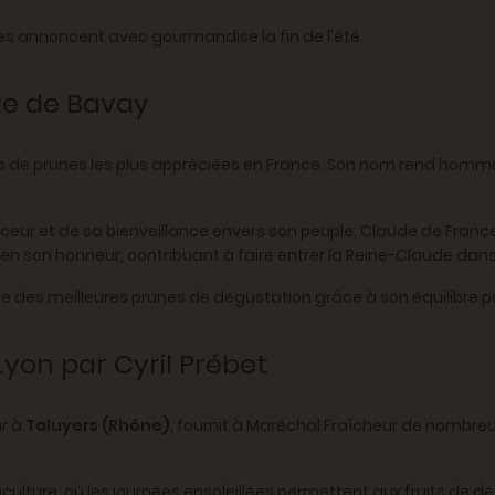
les annoncent avec gourmandise la fin de l'été.
de de Bavay
tés de prunes les plus appréciées en France. Son nom rend hom
ceur et de sa bienveillance envers son peuple, Claude de France
en son honneur, contribuant à faire entrer la Reine-Claude dans l
e des meilleures prunes de dégustation grâce à son équilibre pa
Lyon par Cyril Prébet
ur à
Taluyers (Rhône)
, fournit à Maréchal Fraîcheur de nombreux
oriculture, où les journées ensoleillées permettent aux fruits de