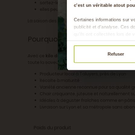
sortez-les environ 30 minutes avant dégustat
c'est un véritable atout p
elles peuvent également être congelées apr
Certaines informations sur vo
La saison des Reine-Claude est relativement courte 
publicité et d'analyse. Ces 
qu'ils ont collectées lors de v
Pourquoi choisir les prunes 
Refuser
Avec ce
kilo de prunes Reine-Claude de Bavay
,
toute la saveur des vergers de la région lyonnaise.
Producteur local à Taluyers, près de Lyon
Récolte à maturité
Variété ancienne reconnue pour sa qualité g
Chair croquante, juteuse et naturellement s
Idéales à déguster fraîches comme en pâtis
Livraison sur Lyon et sa métropole sans ab
Poids du produit