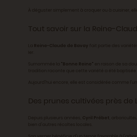
À déguster simplement à croquer ou à cuisiner, el
Tout savoir sur la Reine-Clau
La
Reine-Claude de Bavay
fait partie des varié
Ier.
Surnommée la
"Bonne Reine"
en raison de sa dou
tradition raconte que cette variété a été baptisée 
Aujourd'hui encore, elle est considérée comme l'un
Des prunes cultivées près de 
Depuis plusieurs années,
Cyril Prébet
, arboriculte
bien d'autres récoltes locales.
Son verger bénéficie d'un terroir favorable à l'arb