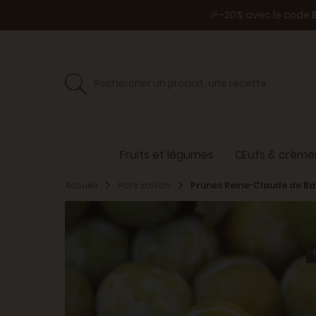
🎉-20% avec le code
Fruits et légumes
Œufs & crèmer
Accueil
Hors saison
Prunes Reine-Claude de B