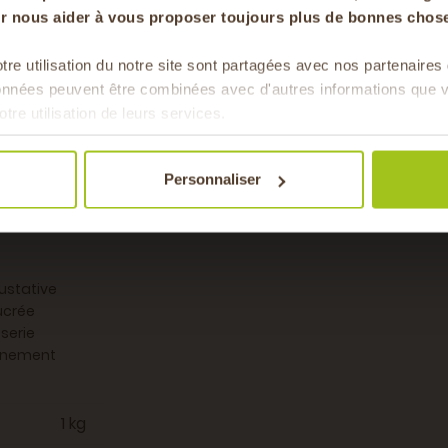
ion pour profiter pleinement de leurs arômes ;
our nous aider à vous proposer toujours plus de bonnes chose
ès avoir été lavées et dénoyautées.
tre utilisation du notre site sont partagées avec nos partenaire
: profitez-en tant qu'elles sont disponibles.
Pour faire le plein chaque 
données peuvent être combinées avec d'autres informations que v
& de 
otre utilisation de leurs services.
Reine-Claude de Maréchal Fraîcheur ?
Personnaliser
 profitez pleinement d'un fruit de saison cultivé localement et r
ustative
ucrée
serie
onnement
1 kg