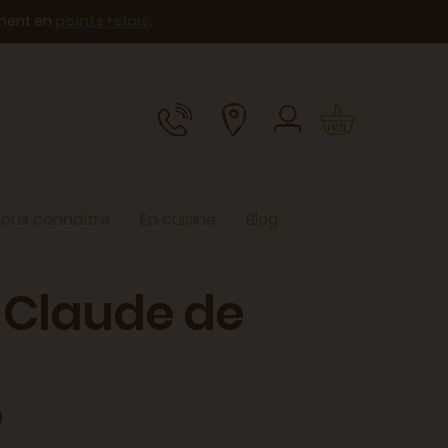
ement en
points relais
.
ous connaître
En cuisine
Blog
-Claude de
)