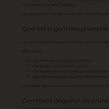
conservant une belle fraîcheur.
Les prunes sont cueillies à maturité afin d'offrir u
Quel est le goût des prunes R
Les Reine-Claude séduisent par leur texture croqu
Elles offrent :
une chair jaune-verte très juteuse ;
une saveur intensément sucrée ;
une légère pointe acidulée qui équilibre parf
des arômes délicats rappelant le miel et les f
Leur petite taille concentre les saveurs et en fait 
Comment déguster les prune
Les Reine-Claude sont excellentes dégustées fraî