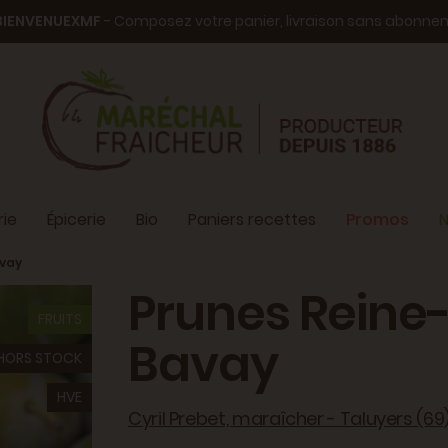
BIENVENUEXMF
- Composez votre panier, livraison sans abonn
ie
Épicerie
Bio
Paniers recettes
Promos
N
avay
Prunes Reine
FRUITS
Bavay
HORS STOCK
HVE
Cyril Prebet, maraîcher - Taluyers (69