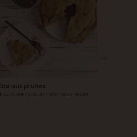
âté aux prunes
É, AUTOMNE • DESSERT • VÉGÉTARIEN, VEGAN
Tarte aux
ÉTÉ • DESSER