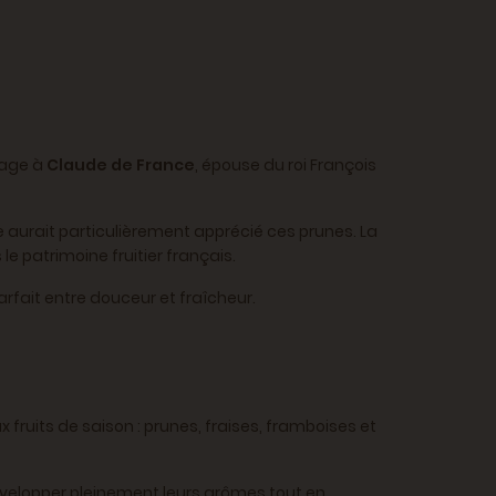
mage à
Claude de France
, épouse du roi François
 aurait particulièrement apprécié ces prunes. La
e patrimoine fruitier français.
rfait entre douceur et fraîcheur.
 fruits de saison : prunes, fraises, framboises et
 développer pleinement leurs arômes tout en