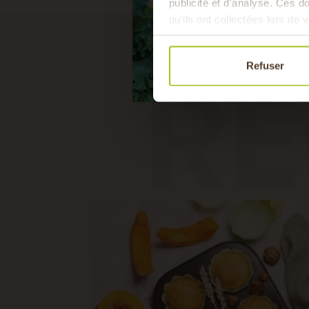
publicité et d'analyse. Ces 
qu'ils ont collectées lors de v
RE
Refuser