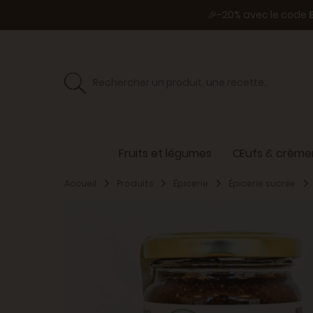
🎉-20% avec le code
Fruits et légumes
Œufs & crèmer
Accueil
Produits
Épicerie
Épicerie sucrée