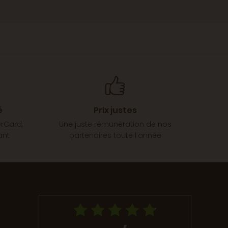
é
Prix justes
erCard,
Une juste rémunération de nos
ant
partenaires toute l’année