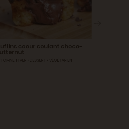
uffins coeur coulant choco-
utternut
Muffins 
TOMNE, HIVER • DESSERT • VÉGÉTARIEN
chocola
AUTOMNE, HIV