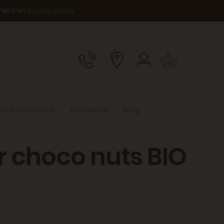
ement en
points relais
.
ous connaître
En cuisine
Blog
er choco nuts BIO
)