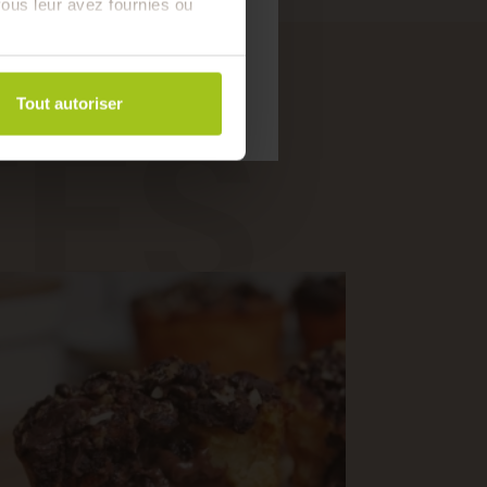
ous leur avez fournies ou
saison !
TES
Tout autoriser