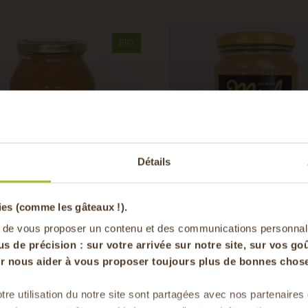
BIO
-20% offer
Détails
pa
ies (comme les gâteaux !).
e de cacahuètes extra
Miel toutes fleurs
hy BIO
en vous inscrivan
 de vous proposer un contenu et des communications personnal
Sat'Honey Miel, apiculteur, Ambé
, transformateur - Genas (69)
us de précision : sur
votre arrivée sur notre site, sur vos goû
Dombes (01)
our nous aider à vous proposer toujours plus de bonnes chose
 €
11,30 €
/ 500 gr
/ 500 gr
tre utilisation du notre site sont partagées avec nos partenaire
Pour faire le plein chaque 