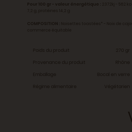
Pour 100 gr - valeur énergétique :
2372kj - 562 k
7,2 g, protéines 14,2 g
COMPOSITION :
Noisettes toastées* - Noix de cajo
commerce équitable
Poids du produit
270 gr
Provenance du produit
Rhône
Emballage
Bocal en verre
Régime alimentaire
Végétarien