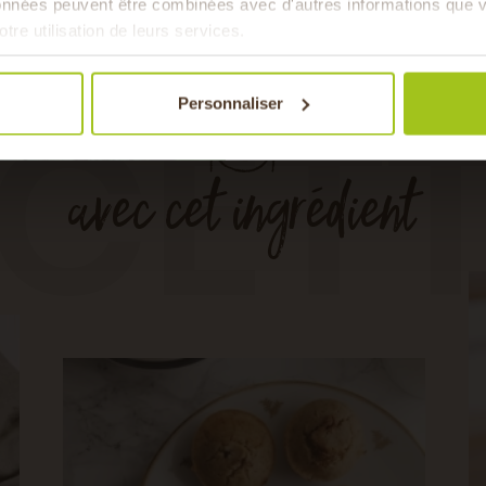
données peuvent être combinées avec d'autres informations que v
& de 
otre utilisation de leurs services.
CET
Personnaliser
avec cet ingrédient