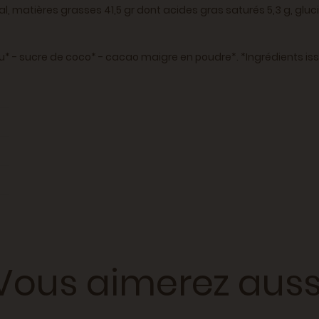
cal, matières grasses 41,5 gr dont acides gras saturés 5,3 g, gluc
u* - sucre de coco* - cacao maigre en poudre*. *Ingrédients issus
Vous aimerez auss