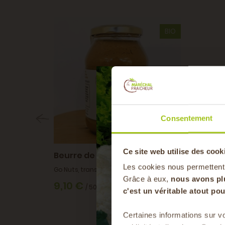
BIO
Consentement
Ce site web utilise des cook
Beurre de cacahuètes BIO
Beurr
crunc
Les cookies nous permettent
rmateur -
Go Nuts, transformateur - Genas (69)
Go Nuts
Grâce à eux,
nous avons pl
9,10 €
/ 500 gr
c'est un véritable atout p
9,40
Certaines informations sur vo