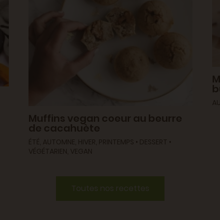
M
b
AU
Muffins vegan coeur au beurre
de cacahuète
ÉTÉ, AUTOMNE, HIVER, PRINTEMPS • DESSERT •
VÉGÉTARIEN, VEGAN
Toutes nos recettes