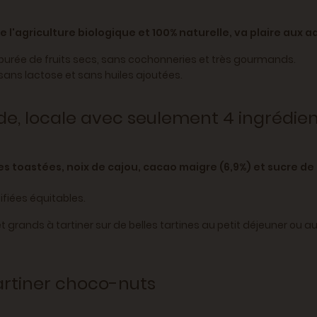
e l'agriculture biologique et 100% naturelle, va plaire aux 
purée de fruits secs, sans cochonneries et très gourmands.
sans lactose et sans huiles ajoutées.
e, locale avec seulement 4 ingrédien
es toastées, noix de cajou, cacao maigre (6,9%) et sucre de 
ifiées équitables.
et grands à tartiner sur de belles tartines au petit déjeuner ou a
tartiner choco-nuts