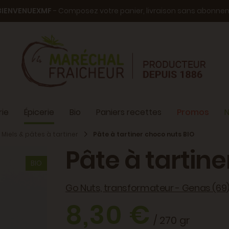
BIENVENUEXMF
- Composez votre panier, livraison sans abonn
ie
Épicerie
Bio
Paniers recettes
Promos
N
Miels & pâtes à tartiner
Pâte à tartiner choco nuts BIO
Pâte à tartin
BIO
Go Nuts, transformateur - Genas (69
8,30 €
/ 270 gr