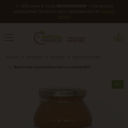
🎉-20% avec le code
BIENVENUEXMF
- Composez
votre panier, livraison sans abonnement en
points
relais
.
Accueil
Produits
Épicerie
Épicerie sucrée
Beurre de cacahuètes extra crunchy BIO
BIO