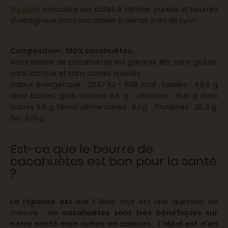
Go Nuts
concocte ses pâtes à tartiner, purées et beurres
d'oléagineux dans son atelier à Genas, près de Lyon.
Composition : 100% cacahuètes.
Votre beurre de cacahuètes est garantit BIO, sans gluten,
sans lactose et sans sucres ajoutés.
Valeur énergétique : 2547 kJ - 608 kcal , Lipides : 49,5 g
dont acides gras saturés 9,5 g , Glucides : 10,6 g dont
sucres 5,5 g, Fibres alimentaires : 8,1 g , Protéines : 28,3 g,
Sel : 0,01 g
Est-ce que le beurre de
cacahuètes est bon pour la santé
?
La réponse est oui !
Mais tout est une question de
mesure : les
cacahuètes sont très bénéfiques sur
notre santé mais riches en calories. L'idéal est d'en