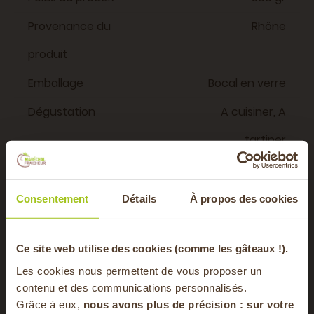
Provenance du
Rhône
produit
Emballage
Bocal en verre
Dégustation
A cuisiner, A
tartiner
Vous aimerez aussi
Consentement
Détails
À propos des cookies
-20% offerts sur
Ce site web utilise des cookies (comme les gâteaux !).
BIO
Les cookies nous permettent de vous proposer un
votre panier
contenu et des communications personnalisés.
Grâce à eux,
nous avons plus de précision : sur
votre