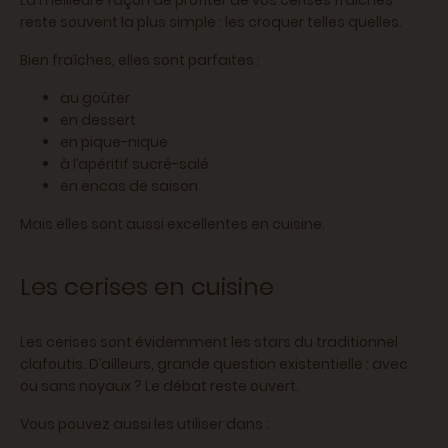
La meilleure façon de profiter de vos cerises fraiches
reste souvent la plus simple : les croquer telles quelles.
Bien fraîches, elles sont parfaites :
au goûter
en dessert
en pique-nique
à l’apéritif sucré-salé
en encas de saison
Mais elles sont aussi excellentes en cuisine.
Les cerises en cuisine
Les cerises sont évidemment les stars du traditionnel
clafoutis. D’ailleurs, grande question existentielle : avec
ou sans noyaux ? Le débat reste ouvert.
Vous pouvez aussi les utiliser dans :