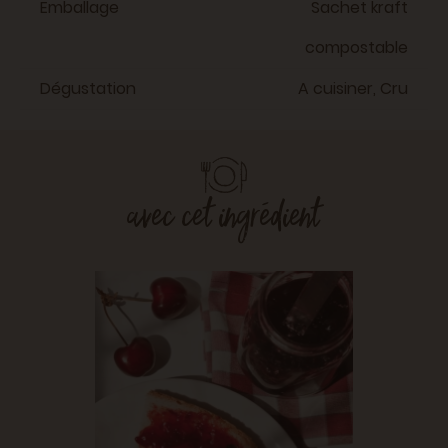
Emballage
Sachet kraft
compostable
Dégustation
A cuisiner, Cru
avec cet ingrédient
Asper
olive
PRINTEMP
VÉGÉTAR