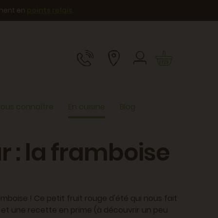
ement en
points relais
.
ous connaître
En cuisine
Blog
r : la framboise
ramboise ! Ce petit fruit rouge d'été qui nous fait
s, et une recette en prime (à découvrir un peu