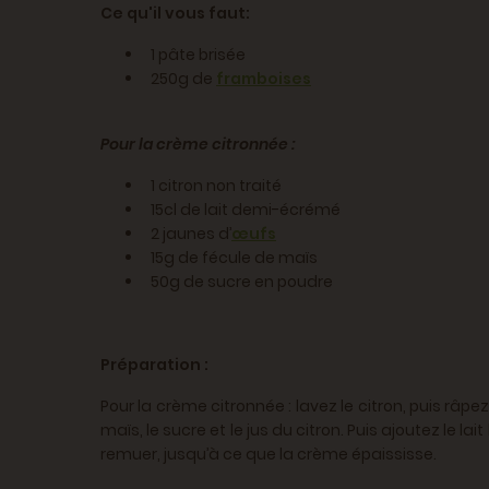
Ce qu'il vous faut:
1 pâte brisée
250g de
framboises
Pour la crème citronnée :
1 citron non traité
15cl de lait demi-écrémé
2 jaunes d’
œufs
15g de fécule de maïs
50g de sucre en poudre
Préparation :
Pour la crème citronnée : lavez le citron, puis râpe
maïs, le sucre et le jus du citron. Puis ajoutez le
remuer, jusqu’à ce que la crème épaississe.