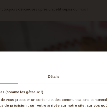
 toujours délicieuses après un petit séjour au frais !
-20% offer
Détails
pa
ies (comme les gâteaux !).
en vous inscrivan
 de vous proposer un contenu et des communications personnal
us de précision : sur
votre arrivée sur notre site, sur vos goû