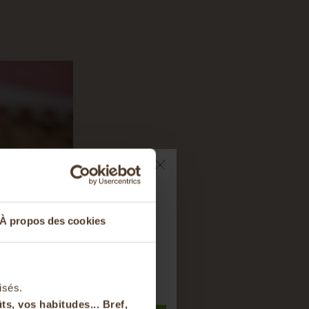
ts sur votre
À propos des cookies
nier
t à notre newsletter
isés.
ts, vos habitudes... Bref,