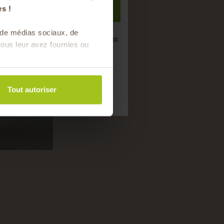
S'inscrire
s !
s de médias sociaux, de
semaine de bons produits locaux
ous leur avez fournies ou
saison !
Tout autoriser