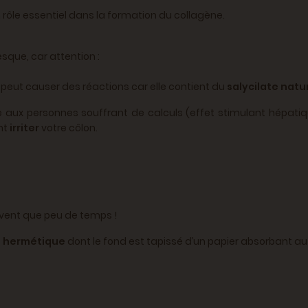
n rôle essentiel dans la formation du collagène.
resque, car attention :
e peut causer des réactions car elle contient du
salycilate natu
ux personnes souffrant de calculs (effet stimulant hépatique 
nt
irriter
votre côlon.
rvent que peu de temps !
e hermétique
dont le fond est tapissé d’un papier absorbant au 