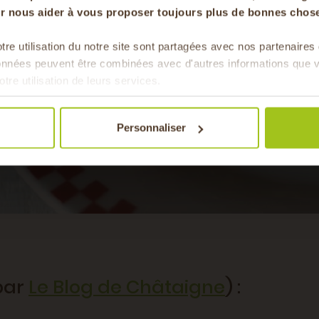
our nous aider à vous proposer toujours plus de bonnes chose
tre utilisation du notre site sont partagées avec nos partenaire
Pour faire le plein chaque 
données peuvent être combinées avec d'autres informations que v
& de 
otre utilisation de leurs services.
Personnaliser
(par
Le Blog de Châtaigne
) :