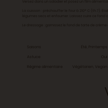
Versez dans un saladier et posez un film alimentair
La cuisson : préchauffer le four à 210° C (th.7). É
légumes secs et enfourner. Laissez cuire ce fond 
Le dressage : garnissez le fond de tarte de crème
Saisons
Été, Printemps
Astuce
Oui
Régime alimentaire
Végétarien, Vegan