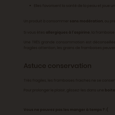
Elles favorisent la santé de la peau et joue u
Un produit à consommer
sans modération
, ou p
Si vous êtes
allergiques à l’aspirine
, la frambois
Une TRÈS grande consommation est déconseillée a
fragiles attention, les grains de framboises peuve
Astuce conservation
Très fragiles, les framboises fraiches ne se conse
Pour prolonger le plaisir, glissez-les dans une
boit
Vous ne pouvez pas les manger à temps ? :(