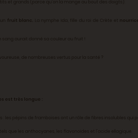
 petits et grands (parce qu'on la mange au bout des doigts).
e un
fruit blanc.
La nymphe Ida, fille du roi de Crète et
nourric
n sang aurait donné sa couleur au fruit !
savoureuse, de nombreuses vertus pour la santé ?
ps est très longue :
res : les pépins de framboises ont un rôle de fibres insolubles qui
els que les anthocyanes, les flavonoïdes et l'acide ellagique.