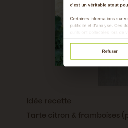
c'est un véritable atout p
Certaines informations sur vo
publicité et d'analyse. Ces 
qu'ils ont collectées lors de v
Refuser
Idée recette
Tarte citron & framboises 