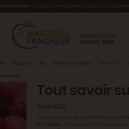
BIENVENUEXMF
- Composez votre panier, livraison sans abonn
ie
Épicerie
Bio
Paniers recettes
Promos
N
a framboise
Tout savoir su
30 juin 2022
Tout, tout, tout, on vous dit tout sur la f
tant saliver... Découvrez tout ses secret