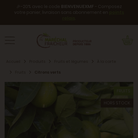
🎉-20% avec le code
BIENVENUEXMF
- Composez
votre panier, livraison sans abonnement en
points
relais
.
Accueil
Produits
Fruits et légumes
À la carte
Fruits
Citrons verts
FRUITS
HORS STOCK