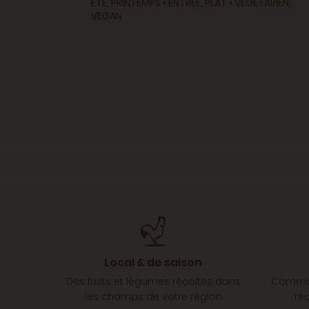
ÉTÉ, PRINTEMPS • ENTRÉE, PLAT • VÉGÉTARIEN,
VEGAN
Local & de saison
Des fruits et légumes récoltés dans
Comman
les champs de votre région
ré