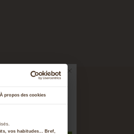
TES
ts sur votre
À propos des cookies
nier
t à notre newsletter
isés.
ts, vos habitudes... Bref,