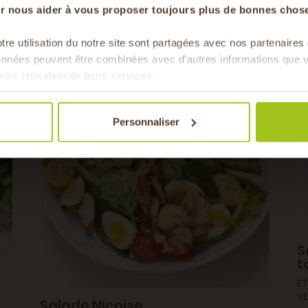
our nous aider à vous proposer toujours plus de bonnes chose
tre utilisation du notre site sont partagées avec nos partenaire
Pour faire le plein chaque 
données peuvent être combinées avec d'autres informations que v
& de 
otre utilisation de leurs services.
Personnaliser
S
t
ÉT
V
Salade Niçoise