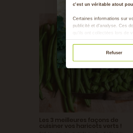
c'est un véritable atout p
Certaines informations sur vo
publicité et d'analyse. Ces 
qu'ils ont collectées lors de v
Refuser
Les 3 meilleures façons de
cuisiner vos haricots verts !