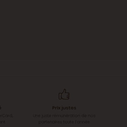
é
Prix justes
erCard,
Une juste rémunération de nos
ant
partenaires toute l’année