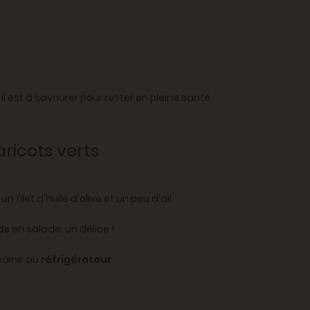
il est à savourer pour rester en pleine santé.
ricots verts
 filet d'huile d'olive et un peu d'ail.
ids
en salade, un délice !
maine au
réfrigérateur
.