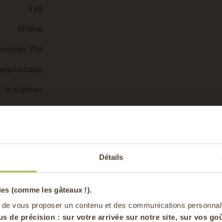
3 kg
Rhône
intemps, Été
compostable
A cuisiner
CET
-20% offer
Détails
pa
avec cet ingrédient
ies (comme les gâteaux !).
en vous inscrivan
 de vous proposer un contenu et des communications personnal
us de précision : sur
votre arrivée sur notre site, sur vos goû