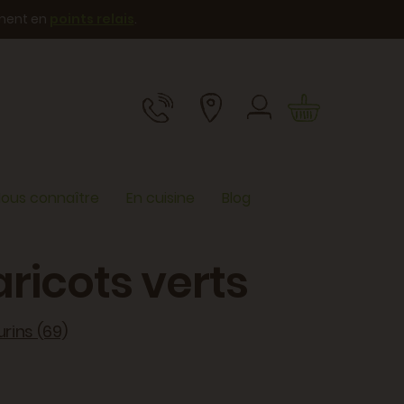
ement en
points relais
.
ous connaître
En cuisine
Blog
ricots verts
rins (69)