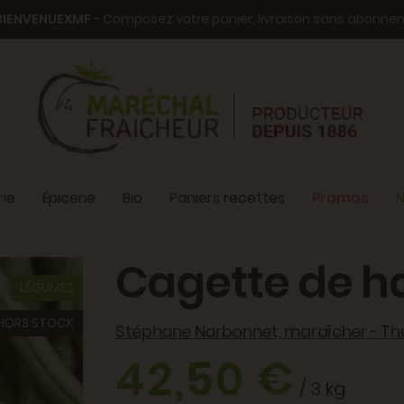
BIENVENUEXMF
- Composez votre panier, livraison sans abonn
ie
Épicerie
Bio
Paniers recettes
Promos
N
Cagette de ha
LÉGUMES
HORS STOCK
Stéphane Narbonnet, maraîcher - Thu
42,50 €
/ 3 kg