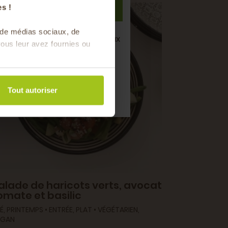
S'inscrire
s !
s de médias sociaux, de
semaine de bons produits locaux
ous leur avez fournies ou
saison !
Tout autoriser
alade de haricots verts, avocat
omate et basilic
É, PRINTEMPS • ENTRÉE, PLAT • VÉGÉTARIEN,
EGAN