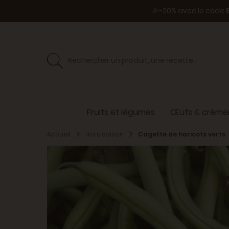
🎉-20% avec le code
Fruits et légumes
Œufs & crèmer
Accueil
Hors saison
Cagette de haricots verts