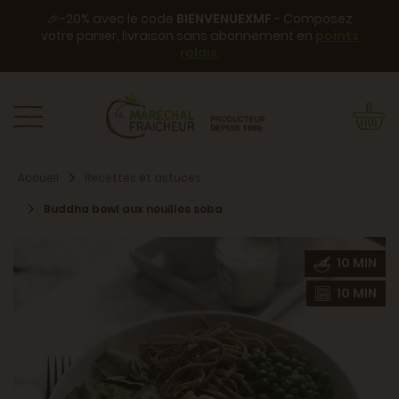
🎉-20% avec le code
BIENVENUEXMF
- Composez
votre panier, livraison sans abonnement en
points
relais
.
Accueil
Recettes et astuces
Buddha bowl aux nouilles soba
10 MIN
10 MIN