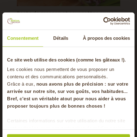
Pesto de cresson et courgettes crues
Consulter
Consentement
Détails
À propos des cookies
-20% offerts sur
Ce site web utilise des cookies (comme les gâteaux !).
pour cette recette
Les cookies nous permettent de vous proposer un
votre panier
contenu et des communications personnalisés.
Grâce à eux,
nous avons plus de précision : sur
votre
arrivée sur notre site, sur vos goûts, vos habitudes...
ÉGUMES
LÉGUMES
Bref, c'est un véritable atout pour nous aider à vous
en vous inscrivant à notre newsletter
proposer toujours plus de bonnes choses !
HVE
HVE
S'inscrire
Certaines informations sur votre utilisation du notre site
sont partagées avec nos partenaires de médias sociaux,
Pour faire le plein chaque semaine de bons
de publicité et d'analyse. Ces données peuvent être