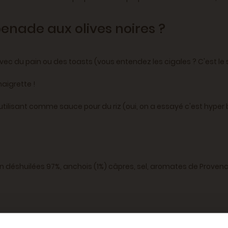
nade aux olives noires ?
avec du pain ou des toasts (vous entendez les cigales ? C'est le s
naigrette !
'utilisant comme sauce pour du riz (oui, on a essayé c'est hyper b
on déshuilées 97%, anchois (1%) câpres, sel, aromates de Proven