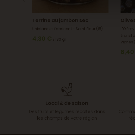
porc
Terrine au jambon sec
Olive
Mornans
Uniplaneze, fabricant - Saint Flour (15)
L'O Prov
transfo
4,30 €
/ 180 gr
Vignes 
8,40
Local & de saison
Des fruits et légumes récoltés dans
Comman
les champs de votre région
ré