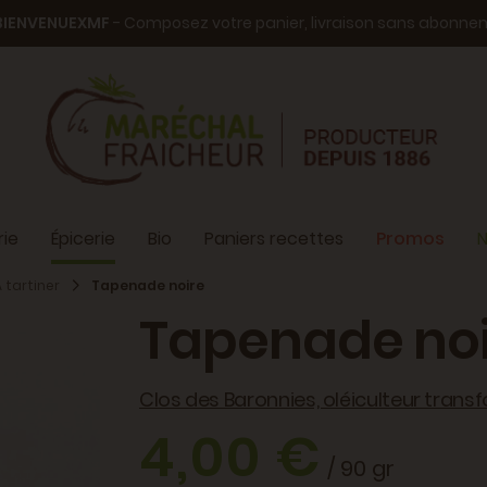
BIENVENUEXMF
- Composez votre panier, livraison sans abonn
ie
Épicerie
Bio
Paniers recettes
Promos
N
A tartiner
Tapenade noire
Tapenade noi
Clos des Baronnies, oléiculteur trans
4,00 €
/ 90 gr