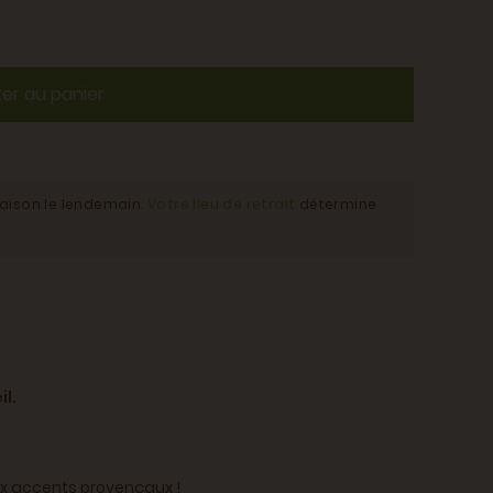
ter au panier
raison le lendemain.
Votre lieu de retrait
détermine
il.
aux accents provençaux !