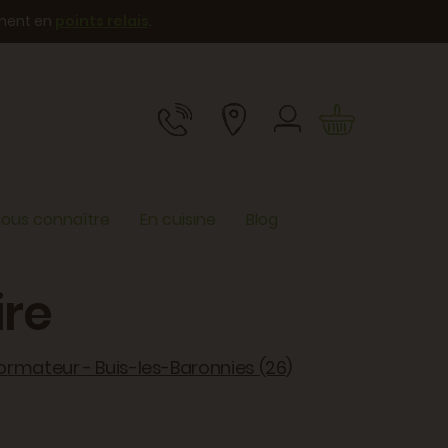
ement en
points relais
.
ous connaître
En cuisine
Blog
re
formateur - Buis-les-Baronnies (26)