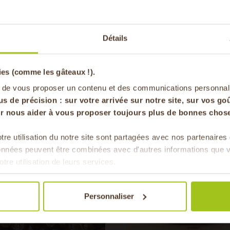
-20% offer
Détails
pa
Vous aimerez auss
ies (comme les gâteaux !).
en vous inscrivan
 de vous proposer un contenu et des communications personnal
us de précision : sur
votre arrivée sur notre site, sur vos goû
our nous aider à vous proposer toujours plus de bonnes chose
FRUITS
tre utilisation du notre site sont partagées avec nos partenaire
Pour faire le plein chaque 
données peuvent être combinées avec d'autres informations que v
& de 
AOP
otre utilisation de leurs services.
Personnaliser