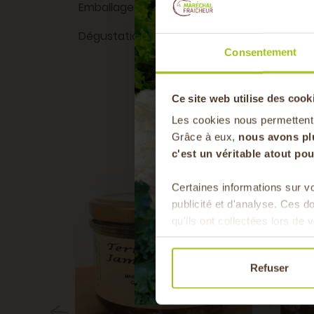
Emballage
Bocal en verre
Dégustation
Pour l'apéritif
Consentement
Ce site web utilise des cook
Les cookies nous permettent
Grâce à eux,
nous avons pl
c'est un véritable atout p
Certaines informations sur vo
publicité et d'analyse. Ces 
qu'ils ont collectées lors de v
Refuser