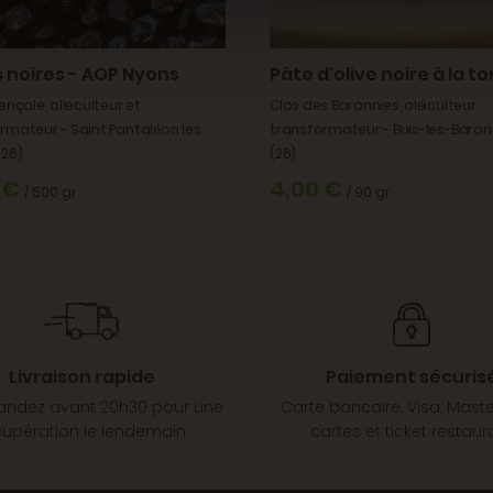
s noires - AOP Nyons
Pâte d'olive noire à la 
ençale, olieculteur et
Clos des Baronnies, oléiculteur
rmateur - Saint Pantaléon les
transformateur - Buis-les-Baron
(26)
(26)
 €
4,00 €
/ 500 gr
/ 90 gr
Livraison rapide
Paiement sécuris
dez avant 20h30 pour une
Carte bancaire, Visa, Mast
cupération le lendemain
cartes et ticket restaur