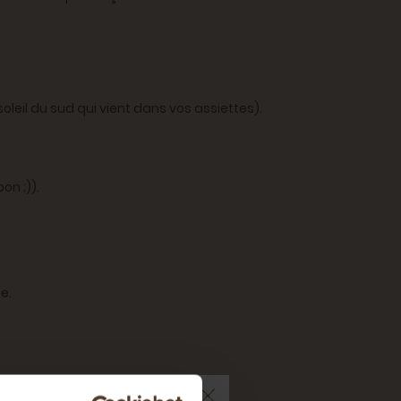
oleil du sud qui vient dans vos assiettes).
on ;)).
ce.