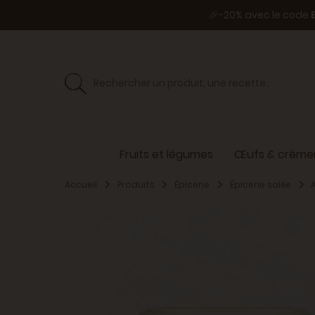
🎉-20% avec le code
Fruits et légumes
Œufs & crèmer
Accueil
Produits
Épicerie
Épicerie salée