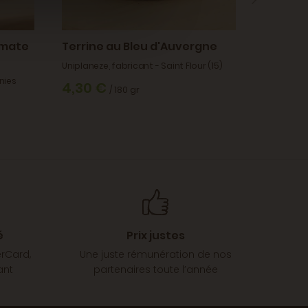
tomate
Terrine au Bleu d'Auvergne
Huile d'
Uniplaneze, fabricant - Saint Flour (15)
L'O Provenç
nies
transforma
4,30 €
/ 180 gr
Vignes (26
15,00
é
Prix justes
erCard,
Une juste rémunération de nos
ant
partenaires toute l’année