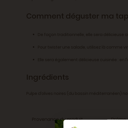
Comment déguster ma tape
De façon traditionnelle, elle sera délicieuse 
Pour twister une salade, utilisez là comme vi
Elle sera également délicieuse cuisinée : en l
Ingrédients
Pulpe d’olives noires (du bassin méditerranéen) n
Provenance du produit
Drôme