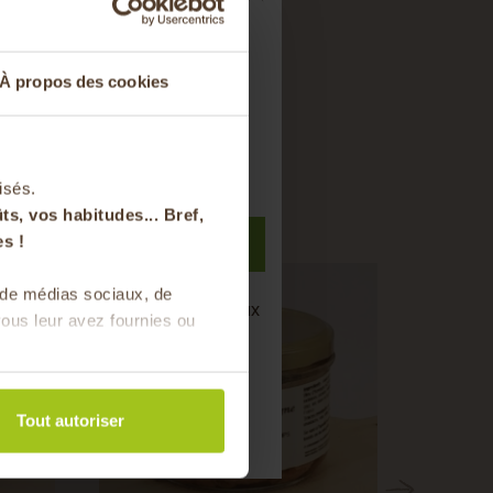
ts sur votre
À propos des cookies
nier
i
t à notre newsletter
isés.
ts, vos habitudes... Bref,
S'inscrire
s !
s de médias sociaux, de
semaine de bons produits locaux
ous leur avez fournies ou
saison !
Tout autoriser