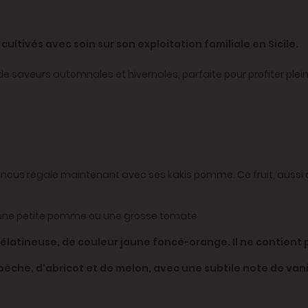
ultivés avec soin sur son exploitation familiale en Sicile.
 saveurs automnales et hivernales, parfaite pour profiter plein
 nous régale maintenant avec ses kakis pomme. Ce fruit, aussi ap
 une petite pomme ou une grosse tomate
latineuse, de couleur jaune foncé-orange. Il ne contient 
pêche, d'abricot et de melon, avec une subtile note de vani