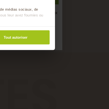
s de médias sociaux, de
semaine de bons produits locaux
ous leur avez fournies ou
saison !
Tout autoriser
TES