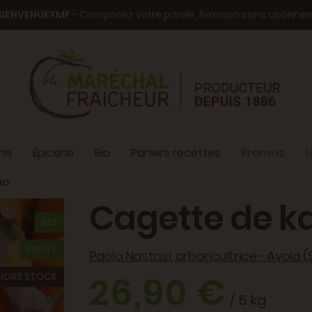
BIENVENUEXMF
- Composez votre panier, livraison sans abonn
ie
Épicerie
Bio
Paniers recettes
Promos
N
IO
Cagette de k
BIO
FRUITS
Paola Nastasi, arboricultrice - Avola (S
26,90 €
HORS STOCK
/ 5 kg