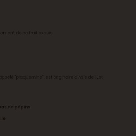
ement de ce fruit exquis.
pelé "plaquemine", est originaire d'Asie de l'Est
pas de pépins.
lle
.