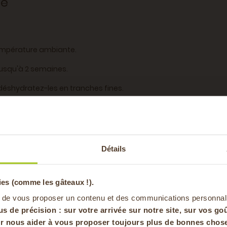
te
 température ambiante.
jusqu'à 2 semaines.
éshydratez-les en tranches fines.
es meurtrissures.
-20% offer
amplement de quoi expérimenter toutes ces délicieuses possibi
Détails
pa
ies (comme les gâteaux !).
en vous inscrivan
 de vous proposer un contenu et des communications personnal
5 kg
us de précision : sur
votre arrivée sur notre site, sur vos goû
our nous aider à vous proposer toujours plus de bonnes chose