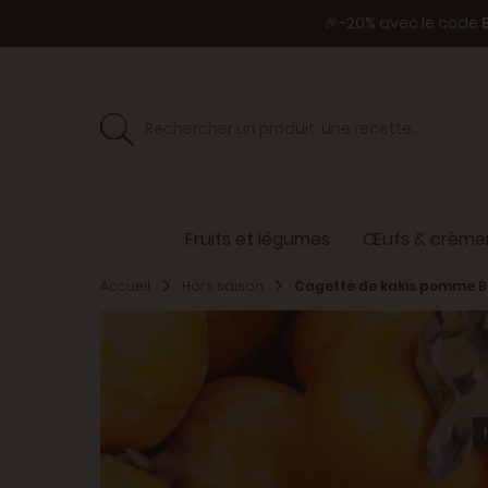
🎉-20% avec le code
Fruits et légumes
Œufs & crèmer
Accueil
Hors saison
Cagette de kakis pomme B