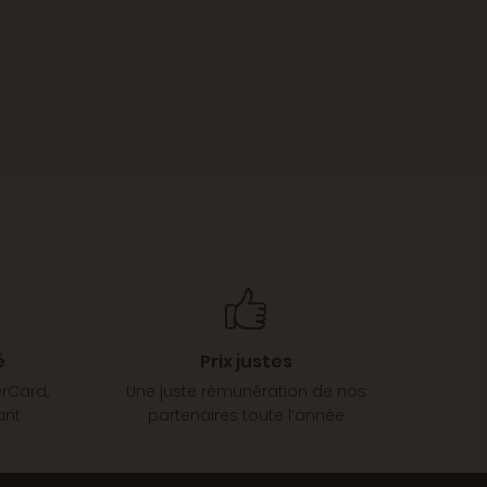
é
Prix justes
erCard,
Une juste rémunération de nos
ant
partenaires toute l’année