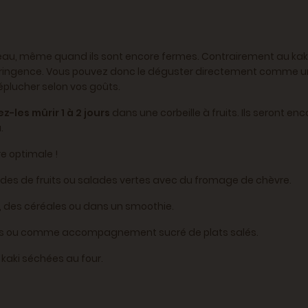
eau, même quand ils sont encore fermes. Contrairement au kak
’astringence. Vous pouvez donc le déguster directement comme 
’éplucher selon vos goûts.
ez-les mûrir 1 à 2 jours
dans une corbeille à fruits. Ils seront en
.
e optimale !
ades de fruits ou salades vertes avec du fromage de chèvre.
, des céréales ou dans un smoothie.
rts ou comme accompagnement sucré de plats salés.
kaki séchées au four.