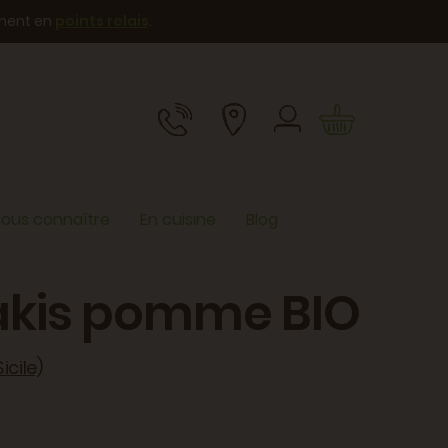
ement en
points relais
.
ous connaître
En cuisine
Blog
akis pomme BIO
icile)