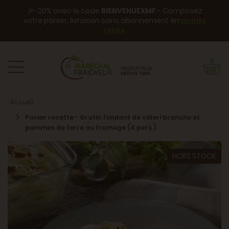
🎉-20% avec le code
BIENVENUEXMF
- Composez
votre panier, livraison sans abonnement en
points
relais
.
Accueil
Panier recette - Gratin fondant de céleri branche et
pommes de terre au fromage (4 pers.)
HORS STOCK