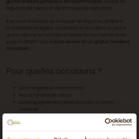
gratin maison généreux et réconfortant
, à base de
légumes de saison et de fromage de caractère.
Il ne vous reste plus qu’à couper les légumes, préparer
une béchamel légère, assembler le tout dans un plat à
gratin, ajouter le Cantal puis laisser le four faire le reste
jusqu’à obtenir une
croûte dorée et un gratin fondant
à souhait
.
Pour quelles occasions ?
Dîner végétarien réconfortant
Repas familial de saison
Accompagnement généreux pour un repas
convivial
Plat facile à préparer en avance
Servi bien chaud avec une salade verte croquante, ce