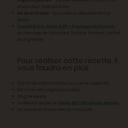
Oignons jaunes
– cultivés à Miribel (01) par notre
producteur Guillaume Rey
Ail de la Drôme
– pour relever délicatement le
gratin
Cantal Entre-Deux AOP – Fromagerie Duroux
–
un fromage de caractère, fruité et fondant, parfait
pour gratiner
Pour réaliser cette recette, il
vous faudra en plus
200 ml de crème fraîche (ou crème végétale)
100 ml de lait (végétal possible)
30 g de beurre
1 cuillère à soupe de
farine BIO T65 Moulin Marion
Sel, poivre et une pincée de muscade