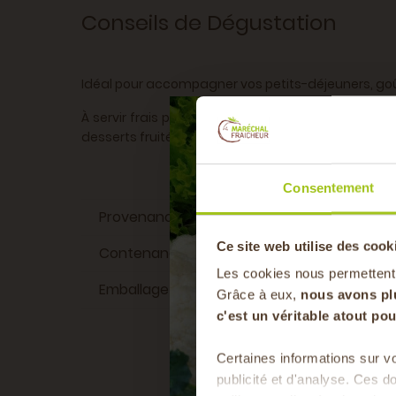
Conseils de Dégustation
Idéal pour accompagner vos petits-déjeuners, go
À servir frais pour une expérience optimale. Ce ne
desserts fruités.
Consentement
Provenance du produit
Ardèc
Ce site web utilise des cook
Contenance
Les cookies nous permettent
Emballage
Bouteille en ve
Grâce à eux,
nous avons pl
c'est un véritable atout p
Certaines informations sur vo
publicité et d'analyse. Ces 