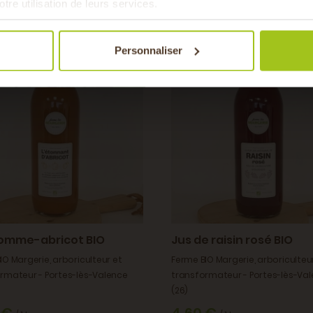
otre utilisation de leurs services.
Personnaliser
BIO
omme-abricot BIO
Jus de raisin rosé BIO
IO Margerie, arboriculteur et
Ferme BIO Margerie, arboriculteu
rmateur - Portes-lès-Valence
transformateur - Portes-lès-Va
(26)