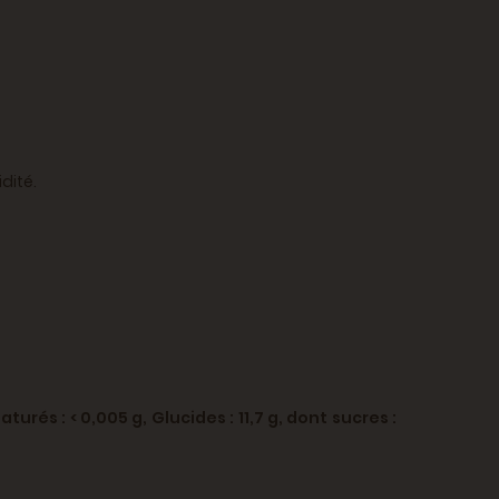
dité.
aturés : < 0,005 g,
Glucides : 11,7 g,
dont sucres :