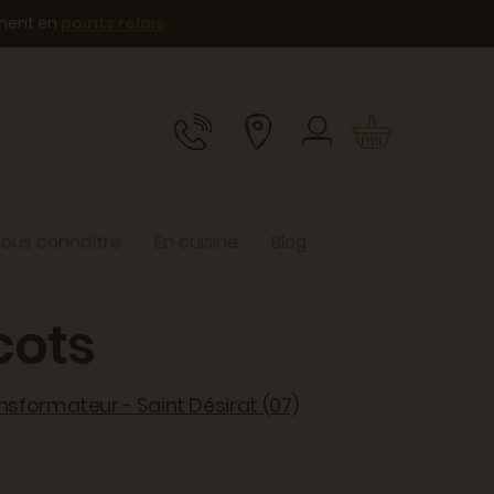
ement en
points relais
.
ous connaître
En cuisine
Blog
cots
nsformateur - Saint Désirat (07)