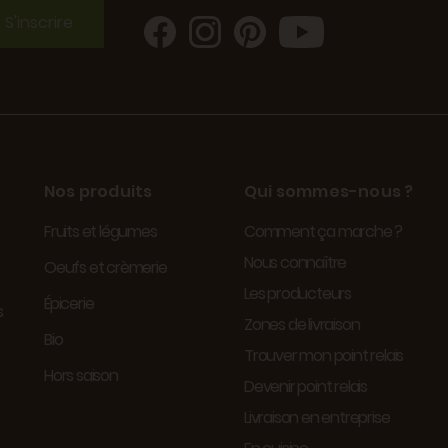
S'inscrire
Nos produits
Qui sommes-nous ?
Fruits et légumes
Comment ça marche ?
Nous connaître
Oeufs et crèmerie
Les producteurs
Épicerie
s
Zones de livraison
Bio
Trouver mon point relais
Hors saison
Devenir point relais
Livraison en entreprise