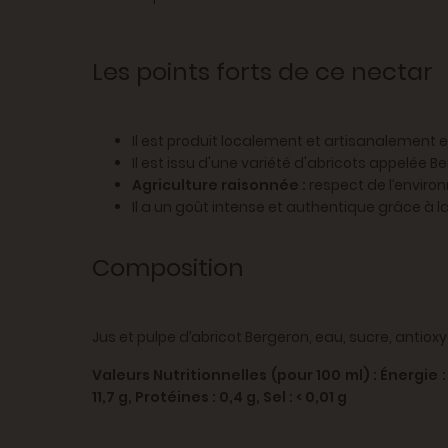
Les points forts de ce nectar
Il est produit localement et artisanalement 
Il est issu d'une variété d'abricots appelée B
Agriculture raisonnée :
respect de l’environ
Il a un goût intense et authentique grâce à la
Composition
Jus et pulpe d’abricot Bergeron, eau, sucre, antiox
Valeurs Nutritionnelles (pour 100 ml) :
Énergie :
11,7 g,
Protéines : 0,4 g,
Sel : < 0,01 g