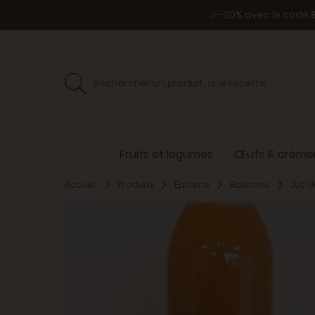
🎉-20% avec le code
Fruits et légumes
Œufs & crèmer
Accueil
Produits
Épicerie
Boissons
Jus d