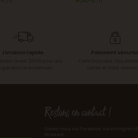
 €
4,60 €
/ 1 L
/ 1 L
Livraison rapide
Paiement sécuris
dez avant 20h30 pour une
Carte bancaire, Visa, Mast
cupération le lendemain
cartes et ticket restaur
Restons en contact !
Suivez-nous sur Facebook, sur Instagram &
Pinterest.