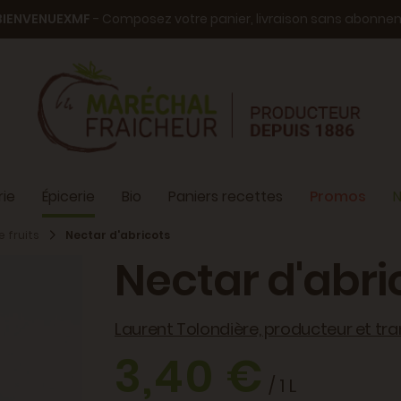
BIENVENUEXMF
- Composez votre panier, livraison sans abonn
ie
Épicerie
Bio
Paniers recettes
Promos
N
e fruits
Nectar d'abricots
Nectar d'abri
Laurent Tolondière, producteur et tra
3,40 €
/ 1 L