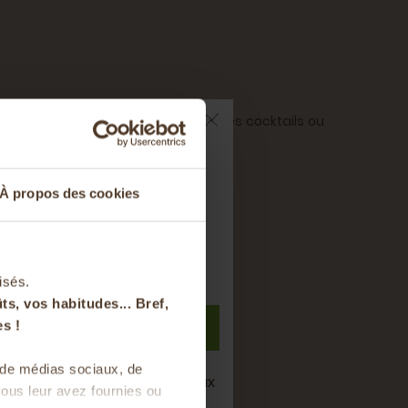
ement être utilisé comme base pour des cocktails ou
ts sur votre
À propos des cookies
nier
t à notre newsletter
isés.
ts, vos habitudes... Bref,
S'inscrire
s !
s de médias sociaux, de
i
semaine de bons produits locaux
ous leur avez fournies ou
saison !