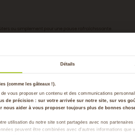
ûters ou simplement pour une pause rafraîchissante.
ctar d’abricots est parfait pour toute la famille et peut égal
-20% offer
Détails
pa
he
ies (comme les gâteaux !).
1 L
en vous inscrivan
 de vous proposer un contenu et des communications personnal
rre
us de précision : sur
votre arrivée sur notre site, sur vos goû
our nous aider à vous proposer toujours plus de bonnes chose
tre utilisation du notre site sont partagées avec nos partenaire
Vous aimerez auss
Pour faire le plein chaque 
données peuvent être combinées avec d'autres informations que v
& de 