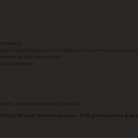
en Ardèche.
ergeron, appréciée pour son équilibre parfait entre douceur et aci
nement et de la biodiversité.
 pulpe d’abricot.
ydants : acide ascorbique (vitamine C).
 214 kJ / 50 kcal,
Matières grasses : 0,06 g
dont acides gras s