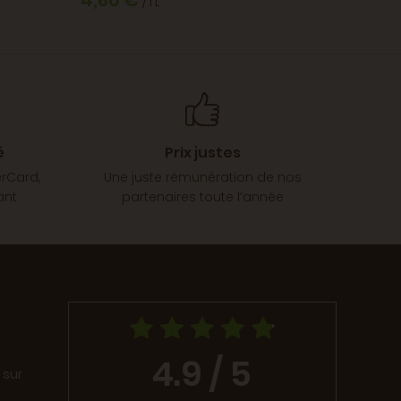
4,60 €
/ 1 L
é
Prix justes
erCard,
Une juste rémunération de nos
ant
partenaires toute l’année
4.9 / 5
 sur