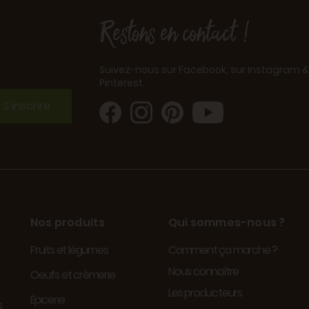
Restons en contact !
Suivez-nous sur Facebook, sur Instagram &
Pinterest.
S'inscrire
Nos produits
Qui sommes-nous ?
Fruits et légumes
Comment ça marche ?
Nous connaître
Oeufs et crèmerie
Les producteurs
Épicerie
s