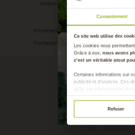
vinaigre et de la douceur des fruits crée un c
Consentement
Provenance du produit
Isère
Ce site web utilise des cook
Contenance
50 CL
Les cookies nous permettent
Grâce à eux,
nous avons pl
c'est un véritable atout p
RE
Certaines informations sur vo
publicité et d'analyse. Ces 
qu'ils ont collectées lors de v
Refuser