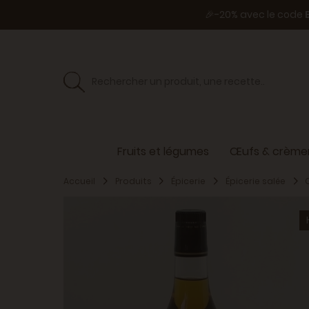
🎉-20% avec le code
Fruits et légumes
Œufs & crèmer
Accueil
Produits
Épicerie
Épicerie salée