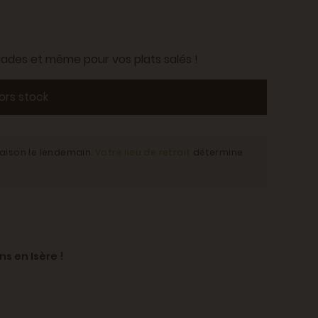
alades et même pour vos plats salés !
ors stock
raison le lendemain.
Votre lieu de retrait
détermine
ns en Isère !