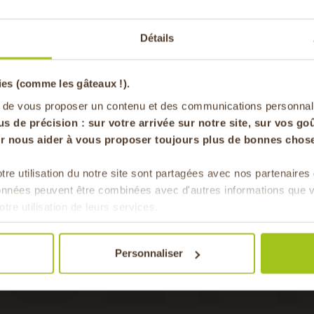
ontraste délicieux.
-20% offer
Détails
pa
ies (comme les gâteaux !).
en vous inscrivan
 de vous proposer un contenu et des communications personnal
us de précision : sur
votre arrivée sur notre site, sur vos goû
our nous aider à vous proposer toujours plus de bonnes chose
CET
tre utilisation du notre site sont partagées avec nos partenaire
Pour faire le plein chaque 
données peuvent être combinées avec d'autres informations que v
& de 
otre utilisation de leurs services.
avec cet ingrédient
Personnaliser