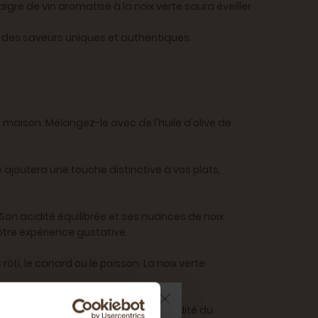
re de vin aromatisé à la noix verte saura éveiller
nt des saveurs uniques et authentiques.
s maison. Mélangez-le avec de l'huile d'olive de
ajoutera une touche distinctive à vos plats,
 Son acidité équilibrée et ses nuances de noix
tre expérience gustative.
ti, le canard ou le poisson. La noix verte
ou des figues. La combinaison de l'acidité du