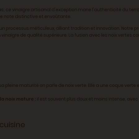
, ce vinaigre artisanal d'exception marie l'authenticité du terroi
ne note distinctive et envoûtante.
'un processus méticuleux, alliant tradition et innovation. Notre p
un vinaigre de qualité supérieure. La fusion avec les noix verte
sa pleine maturité on parle de noix verte. Elle a une coque verte
 la noix mature :
il est souvent plus doux et moins intense, av
 cuisine