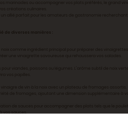
os marinades ou accompagner vos plats préférés, le grand vinaig
vos créations culinaires.
ait un allié parfait pour les amateurs de gastronomie rechercha
é de diverses manières :
à la noix comme ingrédient principal pour préparer des vinaigrette
 créer une vinaigrette savoureuse qui rehaussera vos salades.
pour viandes, poissons ou légumes. L'arôme subtil de noix verte 
ra vos papilles.
e vinaigre de vin à la noix avec un plateau de fromages assortis.
riété de fromages, ajoutant une dimension supplémentaire à vo
ation de sauces pour accompagner des plats tels que le poulet rô
à vos sauces.
n à la noix en le versant sur des fruits frais, comme des fraises 