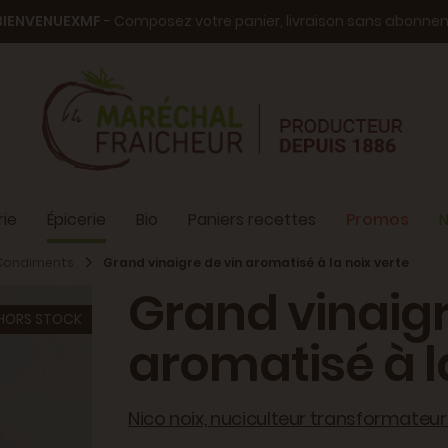
BIENVENUEXMF
- Composez votre panier, livraison sans abonn
ie
Épicerie
Bio
Paniers recettes
Promos
N
Condiments
Grand vinaigre de vin aromatisé à la noix verte
Grand vinaigr
HORS STOCK
aromatisé à l
Nico noix, nuciculteur transformateur