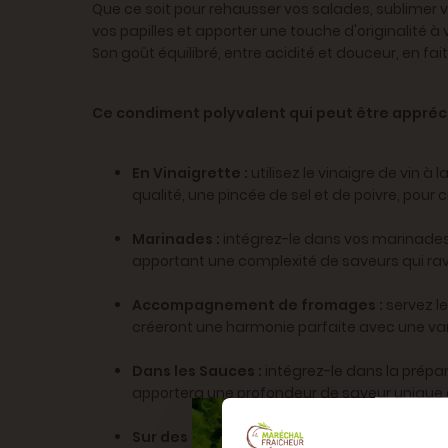
Que ce soit pour rehausser vos salades, sublimer v
vos papilles et apporter une touche d'originalité à 
Son goût équilibré, entre acidité et douceur, en f
Ce condiment polyvalent qui peut être appréci
En Vinaigrette :
utilisez le vinaigre de vin 
qualité, une pincée de sel et de poivre, pour
Marinades :
intégrez-le dans vos marinades 
apportant une complexité de saveurs qui ravi
Accompagnement de fromages :
servez l
créeront une harmonie parfaite avec une va
Dans les Sauces :
intégrez-le dans la prépar
apportera une profondeur de saveur unique 
Sur des fruits frais :
testez le vinaigre de vi