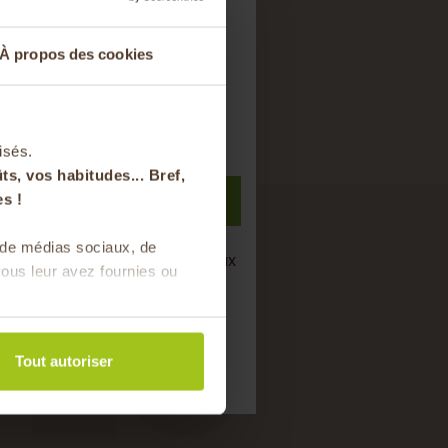
ts sur votre
À propos des cookies
nier
t à notre newsletter
isés.
ts, vos habitudes... Bref,
S'inscrire
s !
TES
s de médias sociaux, de
semaine de bons produits locaux
ous leur avez fournies ou
saison !
Tout autoriser