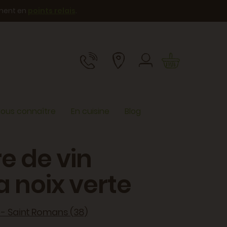
ement en
points relais
.
ous connaître
En cuisine
Blog
e de vin
a noix verte
 - Saint Romans (38)