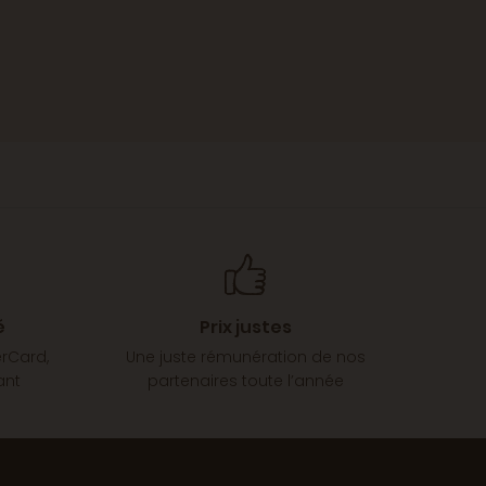
é
Prix justes
erCard,
Une juste rémunération de nos
ant
partenaires toute l’année