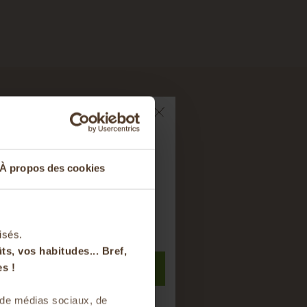
TES
ts sur votre
À propos des cookies
nier
t à notre newsletter
isés.
ts, vos habitudes... Bref,
S'inscrire
s !
s de médias sociaux, de