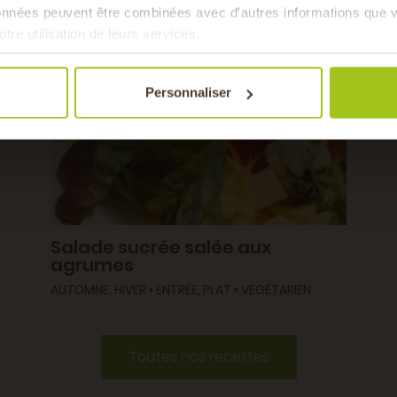
Pour faire le plein chaque 
données peuvent être combinées avec d'autres informations que v
& de 
otre utilisation de leurs services.
Personnaliser
Salade sucrée salée aux
agrumes
AUTOMNE, HIVER • ENTRÉE, PLAT • VÉGÉTARIEN
Toutes nos recettes