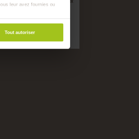
semaine de bons produits locaux
ous leur avez fournies ou
saison !
Tout autoriser