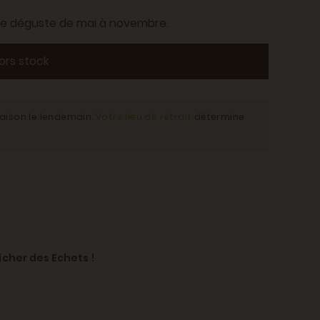
 se déguste de mai à novembre.
ors stock
raison le lendemain.
Votre lieu de retrait
détermine
îcher des Echets !