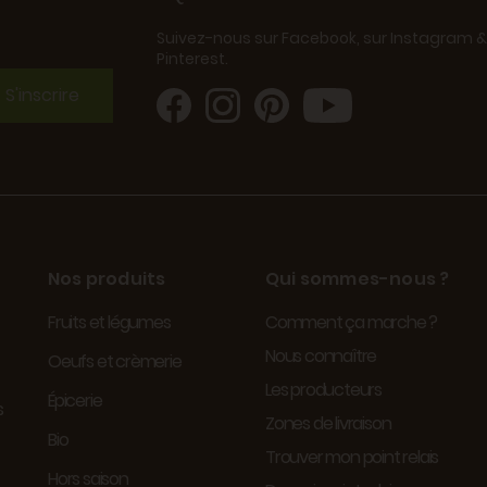
Suivez-nous sur Facebook, sur Instagram &
Pinterest.
S'inscrire
Nos produits
Qui sommes-nous ?
Fruits et légumes
Comment ça marche ?
Nous connaître
Oeufs et crèmerie
Les producteurs
Épicerie
s
Zones de livraison
Bio
Trouver mon point relais
Hors saison