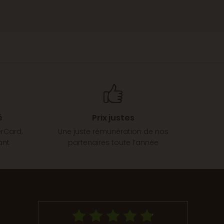
é
Prix justes
erCard,
Une juste rémunération de nos
ant
partenaires toute l’année