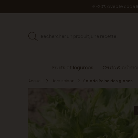
🎉-20% avec le code
Fruits et légumes
Œufs & crèmer
Accueil
Hors saison
Salade Reine des glaces