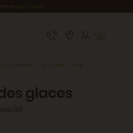
ement en
points relais
.
ous connaître
En cuisine
Blog
des glaces
chets (01)