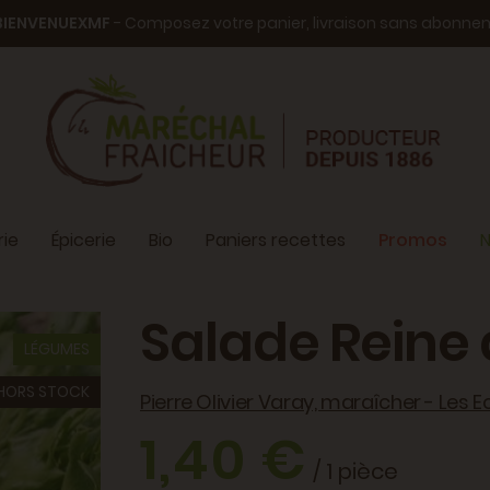
BIENVENUEXMF
- Composez votre panier, livraison sans abonn
ie
Épicerie
Bio
Paniers recettes
Promos
N
Salade Reine 
LÉGUMES
HORS STOCK
Pierre Olivier Varay, maraîcher - Les E
1,40 €
/ 1 pièce