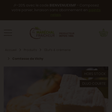
🎉-20% avec le code
BIENVENUEXMF
- Composez
votre panier, livraison sans abonnement en
points
relais
.
Accueil
Produits
Œufs & crèmerie
Comtesse de Vichy
HORS STOCK
DLUO COURTE