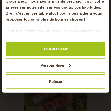
votre panier
Grâce à eux,
nous avons plus de précision : sur
votre
arrivée sur notre site, sur vos goûts, vos habitudes...
Dégustation
A tartiner, Cru
Bref, c'est un véritable atout pour nous aider à vous
en vous inscrivant à notre newsletter
Affinage
Caves naturelles
proposer toujours plus de bonnes choses !
S'inscrire
Certaines informations sur votre utilisation du notre site
sont partagées avec nos partenaires de médias sociaux,
Pour faire le plein chaque semaine de bons
de publicité et d'analyse. Ces données peuvent être
avec cet ingrédient
produits locaux & de saison !
combinées avec d'autres informations que vous leur
Tout autoriser
avez fournies ou qu'ils ont collectées lors de votre
utilisation de leurs services.
Personnaliser
Refuser