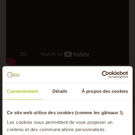
Poids du produit
360 gr
Consentement
Détails
À propos des cookies
Provenance du produit
Corrèze
Prix / Kg
30,58€
-20% offerts sur
Ce site web utilise des cookies (comme les gâteaux !).
Temps d'affinage
120 jours minimum
Les cookies nous permettent de vous proposer un
contenu et des communications personnalisés.
Emballage
Boîte en carton