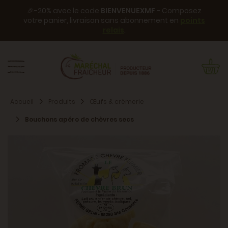
🎉-20% avec le code
BIENVENUEXMF
- Composez
votre panier, livraison sans abonnement en
points
relais
.
Accueil
Produits
Œufs & crèmerie
Bouchons apéro de chèvres secs