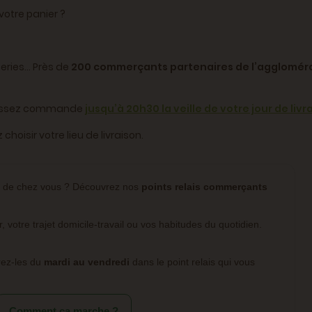
votre panier ?
ceries… Près de
200 commerçants partenaires de l’aggloméra
t passez commande
jusqu’à 20h30 la veille de votre jour de livr
isir votre lieu de livraison.
s de chez vous ? Découvrez nos
points relais commerçants
r, votre trajet domicile-travail ou vos habitudes du quotidien.
rez-les du
mardi au vendredi
dans le point relais qui vous
Comment ça marche ?