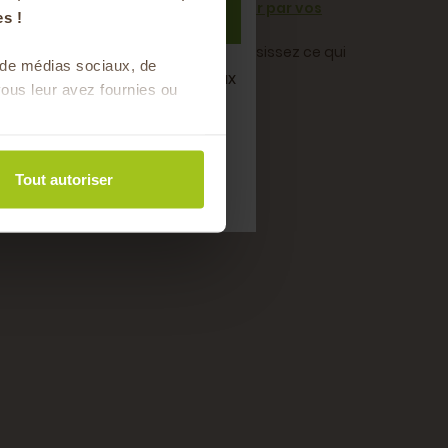
n sous forme de paniers à composer par vos
S'inscrire
s !
s, légumes, épicerie fine
… Vous choisissez ce qui
s de médias sociaux, de
semaine de bons produits locaux
ous leur avez fournies ou
saison !
Tout autoriser