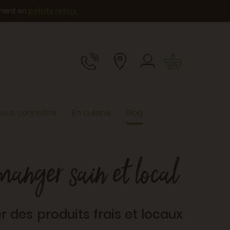
ement en
points relais
.
ous connaître
En cuisine
Blog
manger sain et local
 des produits frais et locaux