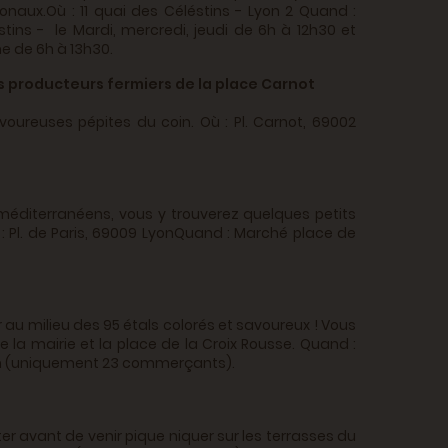
naux.Où : 11 quai des Céléstins - Lyon 2 Quand :
tins - le Mardi, mercredi, jeudi de 6h à 12h30 et
e de 6h à 13h30.
s producteurs fermiers de la place Carnot
oureuses pépites du coin. Où : Pl. Carnot, 69002
méditerranéens, vous y trouverez quelques petits
 Pl. de Paris, 69009 LyonQuand : Marché place de
au milieu des 95 étals colorés et savoureux ! Vous
 la mairie et la place de la Croix Rousse. Quand :
 13h (uniquement 23 commerçants).
ter avant de venir pique niquer sur les terrasses du