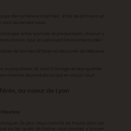
egroupe de nombreux marchés : étals de primeurs et
on sont au rendez-vous.
échanges entre lyonnais et producteurs, chacun y
nnes choses, tout en valorisant l’économie locale !
énicher de bonnes affaires et découvrir de délicieux
s ou populaires, ils sont à l’image de leur quartier :
n marché de produits locaux en circuit court.
érés, au coeur de Lyon
Célestins
istoriques (le plus vieux marché se trouve dans les
Situé sur les quais de Saône, vous pourrez y trouver