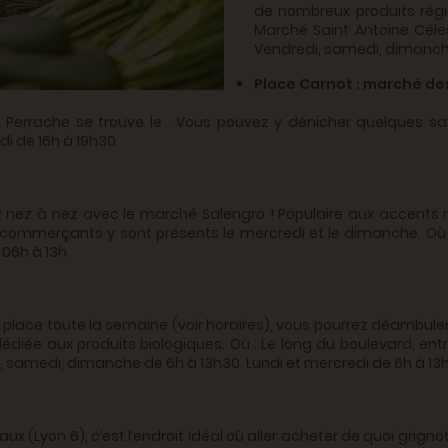
de nombreux produits régio
Marché Saint Antoine Céles
Vendredi, samedi, dimanch
Place Carnot : marché de
 Perrache se trouve le . Vous pouvez y dénicher quelques sav
i de 16h à 19h30.
z nez à nez avec le marché Salengro ! Populaire aux accents 
ommerçants y sont présents le mercredi et le dimanche. Où :
 06h à 13h
place toute la semaine (voir horaires), vous pourrez déambuler 
iée aux produits biologiques. Où : Le long du boulevard, entre
edi, samedi, dimanche de 6h à 13h30. Lundi et mercredi de 6h à
ux (Lyon 6), c’est l’endroit idéal où aller acheter de quoi grigno