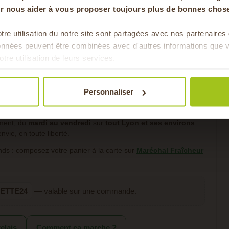
on) depuis 1886, nous proposons nos
produits frais et de saiso
our nous aider à vous proposer toujours plus de bonnes chose
tionnelle afin de vous offrir plus de flexibilité ! Résultat :
fruit
tre utilisation du notre site sont partagées avec nos partenaire
ions de producteurs des environs.
Pour faire le plein chaque 
données peuvent être combinées avec d'autres informations que v
& de 
ins d’intermédiaires possibles.
otre utilisation de leurs services.
Personnaliser
s frais et de saison sans prise de tête
? Faites le plein de
 simplement, mieux manger et gagner du temps au quotidien.
ment, du
mardi au vendredi
sur
tout Lyon et ses environs
.
ie, en toute liberté.
nds : composez votre panier à la carte sur
Maréchal Fraîcheur
ETTE24
— valable sur une commande.
relais
Comment ça marche ?