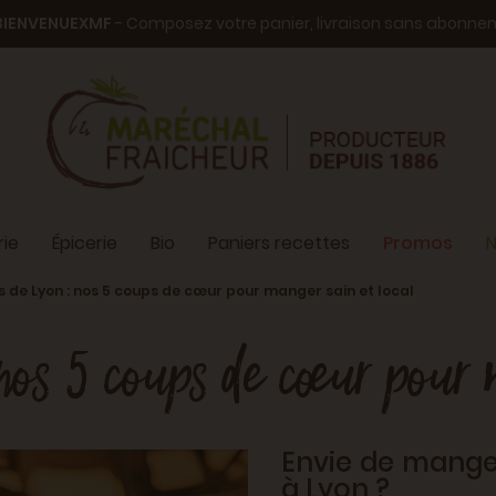
BIENVENUEXMF
- Composez votre panier, livraison sans abonn
ie
Épicerie
Bio
Paniers recettes
Promos
N
 de Lyon : nos 5 coups de cœur pour manger sain et local
os 5 coups de cœur pour 
Envie de manger
à Lyon ?