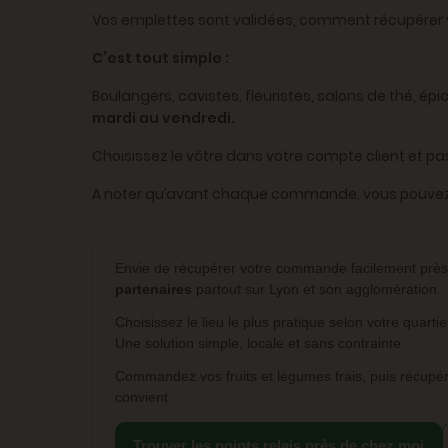
Vos emplettes sont validées, comment récupérer 
C’est tout simple :
Boulangers, cavistes, fleuristes, salons de thé, épi
mardi au vendredi.
Choisissez le vôtre dans votre compte client e
A noter qu’avant chaque commande, vous pouvez cho
Envie de récupérer votre commande facilement prè
partenaires
partout sur Lyon et son agglomération.
Choisissez le lieu le plus pratique selon votre quartie
Une solution simple, locale et sans contrainte.
Commandez vos fruits et légumes frais, puis récupé
convient.
Trouver les points relais près de chez moi