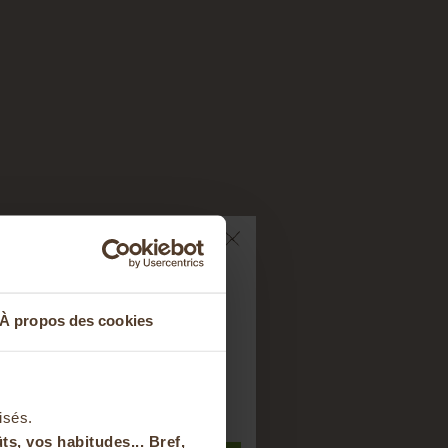
ts sur votre
À propos des cookies
nier
-end ?
t à notre newsletter
isés.
ts, vos habitudes... Bref,