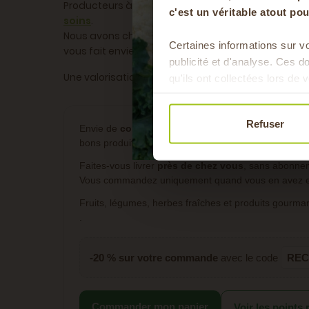
Producteurs à Rillieux-la-Pape (tout proche de Ly
c'est un véritable atout p
soins
.
Nous avons cherché à sortir de l’image de l’AMAP tradi
Certaines informations sur vo
vous fait envie en 3 clics, en direct des exploitat
publicité et d'analyse. Ces 
Une valorisation directe de leur travail, avec le mo
qu'ils ont collectées lors de v
Refuser
Envie de
commander un panier de fruits et légume
bons produits sélectionnés avec soin pour cuisiner
Faites-vous livrer
près de chez vous
, sans abonne
Vous commandez uniquement quand vous en avez env
Fruits, légumes, herbes fraîches et produits gourma
.
-20 % sur votre commande
avec le code
REC
Commander mon panier
Voir les points 