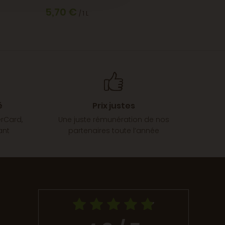
5,70 €
6,70 
/ 1 L
é
Prix justes
erCard,
Une juste rémunération de nos
ant
partenaires toute l’année