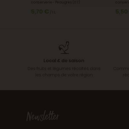
conserverie - Peaugres (07)
conserv
5,70 €
5,50
/ 1 L
Local & de saison
Des fruits et légumes récoltés dans
Comman
les champs de votre région
ré
Newsletter