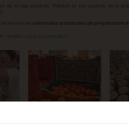
 du tri des produits. Thibault et son acolyte, de la prép
).
cte encore les
méthodes artisanales de préparation de
er,
rendez-vous sur leur site
!
-20% offer