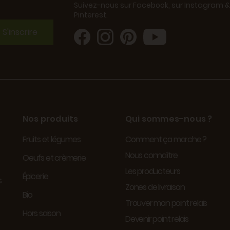
Suivez-nous sur Facebook, sur Instagram &
Pinterest.
S'inscrire
Nos produits
Qui sommes-nous ?
Fruits et légumes
Comment ça marche ?
Nous connaître
Oeufs et crèmerie
Les producteurs
Épicerie
s
Zones de livraison
Bio
Trouver mon point relais
Hors saison
Devenir point relais