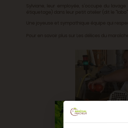
Sylviane, leur employée, s'occupe du lavage et
étiquetage) dans leur petit atelier (dit le "labo"
Une joyeuse et sympathique équipe qui respe
Pour en savoir plus sur Les délices du maraîch