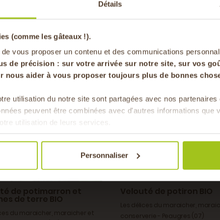
Détails
pa
ies (comme les gâteaux !).
en vous inscrivan
 de vous proposer un contenu et des communications personnal
us de précision : sur
votre arrivée sur notre site, sur vos goû
BIO
our nous aider à vous proposer toujours plus de bonnes chose
tre utilisation du notre site sont partagées avec nos partenaire
Pour faire le plein chaque 
données peuvent être combinées avec d'autres informations que v
& de 
otre utilisation de leurs services.
Personnaliser
té de potimarron et
Velouté de potiron BIO
s de terre BIO
Les délices du maraicher, maraic
ices du maraicher, maraicher et
conserverie - Peaugres (07)