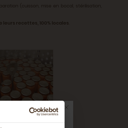
aration (cuisson, mise en bocal, stérilisation,
 leurs recettes, 100% locales
.
ts sur votre