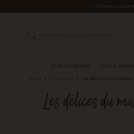
🎉-20% avec le code
Fruits et légumes
Œufs & crèmer
Accueil
Producteurs
Les délices du maraicher 
Les délices du ma