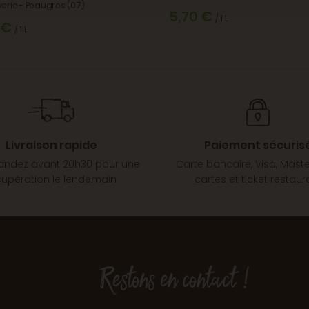
erie - Peaugres (07)
5,70 €
/ 1 L
 €
/ 1 L
Livraison rapide
Paiement sécuris
dez avant 20h30 pour une
Carte bancaire, Visa, Mast
cupération le lendemain
cartes et ticket restaur
Restons en contact !