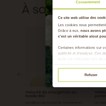
Consentement
À savourer
Ce site web utilise des cook
Les cookies nous permettent
Grâce à eux,
nous avons pl
BIO
c'est un véritable atout p
Certaines informations sur vo
publicité et d'analyse. Ces 
qu'ils ont collectées lors de v
Refuser
er
Velouté de courgettes au
Velou
mand !
basilic BIO
pomme
Les délices du maraicher, maraicher et
Les dél