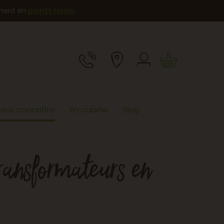
ement en
points relais
.
ous connaître
En cuisine
Blog
transformateurs en