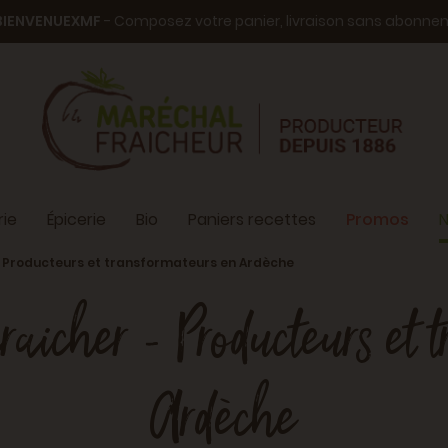
BIENVENUEXMF
- Composez votre panier, livraison sans abonn
ie
Épicerie
Bio
Paniers recettes
Promos
N
- Producteurs et transformateurs en Ardèche
raicher - Producteurs et 
Ardèche