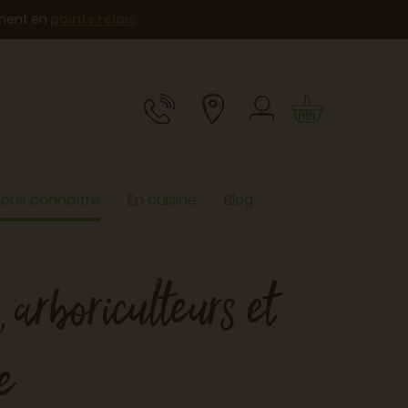
ement en
points relais
.
ous connaître
En cuisine
Blog
 arboriculteurs et
e