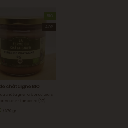
BIO
AOP
de châtaigne BIO
du châtaigner, arboriculteurs
formateur - Lamastre (07)
€
/ 370 gr