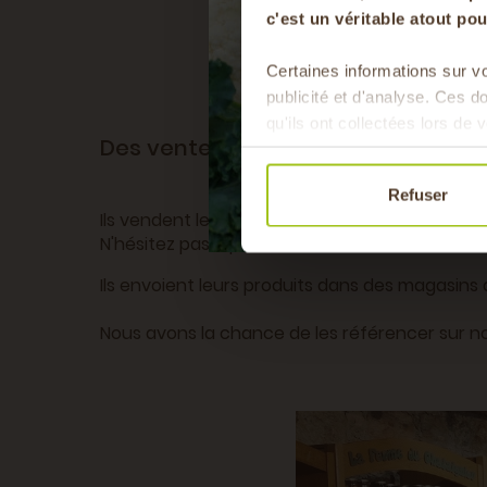
c'est un véritable atout p
Certaines informations sur vo
publicité et d'analyse. Ces 
qu'ils ont collectées lors de v
Des ventes en circuit-court
Refuser
Ils vendent leur production dans leur
ancienn
N'hésitez pas à passer les voir lors de vos bal
Ils envoient leurs produits dans des magasins
Nous avons la chance de les référencer sur not