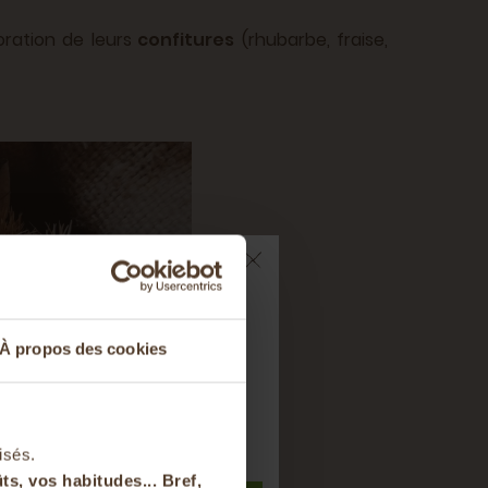
oration de leurs
confitures
(rhubarbe, fraise,
ts sur votre
À propos des cookies
nier
t à notre newsletter
isés.
ts, vos habitudes... Bref,