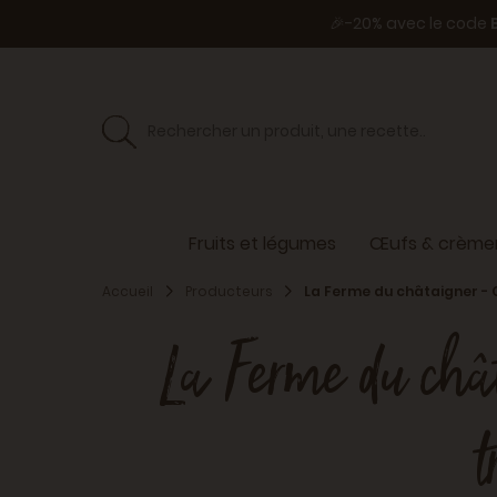
🎉-20% avec le code
Fruits et légumes
Œufs & crèmer
Accueil
Producteurs
La Ferme du châtaigner - 
La Ferme du châta