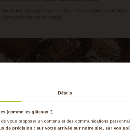
les fruits frais produits sur leur exploitation, pour l’élab
e vigne, pomme, poire, coing).
-20% offer
Détails
pa
ies (comme les gâteaux !).
en vous inscrivan
 de vous proposer un contenu et des communications personnal
us de précision : sur
votre arrivée sur notre site, sur vos goû