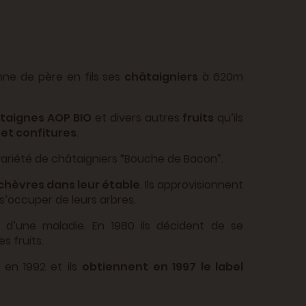
nne de père en fils ses
châtaigniers
à 620m
taignes AOP BIO
et divers autres
fruits
qu’ils
 et confitures
.
 variété de châtaigniers “Bouche de Bacon”.
chèvres dans leur étable
. Ils approvisionnent
 s’occuper de leurs arbres.
s d’une maladie. En 1980 ils décident de se
s fruits.
en 1992 et ils
obtiennent en 1997 le label