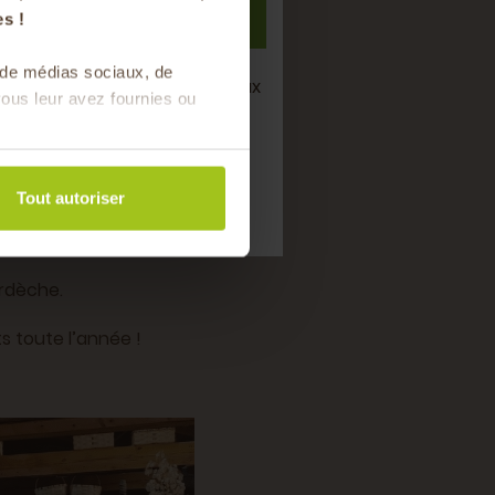
S'inscrire
s !
s de médias sociaux, de
semaine de bons produits locaux
ous leur avez fournies ou
saison !
Tout autoriser
r
site internet
.
rdèche.
s toute l’année !