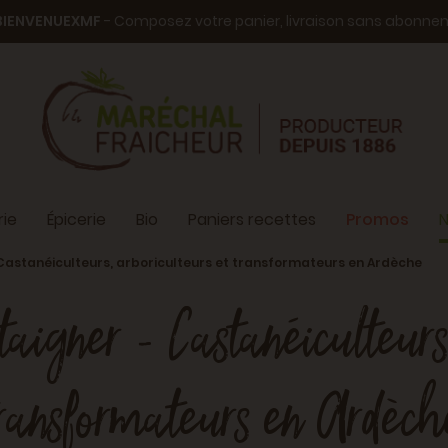
BIENVENUEXMF
- Composez votre panier, livraison sans abonn
ie
Épicerie
Bio
Paniers recettes
Promos
N
Castanéiculteurs, arboriculteurs et transformateurs en Ardèche
igner - Castanéiculteurs,
transformateurs en Ardèch