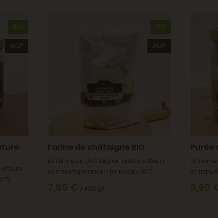
BIO
BIO
AOP
AOP
ature
Farine de châtaigne BIO
Purée 
La ferme du châtaigner, arboriculteurs
La ferme 
culteurs
et transformateur - Lamastre (07)
et trans
(07)
7,95 €
6,60 
/ 450 gr