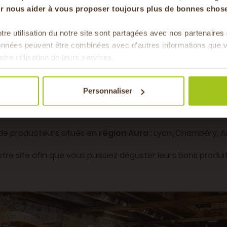
our nous aider à vous proposer toujours plus de bonnes chose
tre utilisation du notre site sont partagées avec nos partenaire
Pour faire le plein chaque 
données peuvent être combinées avec d'autres informations que v
& de 
otre utilisation de leurs services.
Personnaliser
e chèvrerie
, transformée en boutique, mais aussi sur leu
ades ardéchoises !
 de producteurs situés en
région Aura
: Lyon, Chambéry, A
re site afin que vous puissiez déguster leurs bons produit