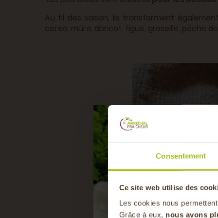
Au fil des saison, ils transforment également 
cerise, mûre, abricot, figue, groseille, pêche d
Consentement
Ce site web utilise des cook
Les cookies nous permettent
Grâce à eux,
nous avons pl