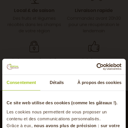
Local & de saison
Livraison rapide
Des fruits et légumes
Commandez avant 20h30
récoltés dans les champs
pour une récupération le
de votre région
lendemain
Paiement sécurisé
Prix justes
Carte bancaire, Visa,
Une juste rémunération de
MasterCard, cartes et ticket
nos partenaires toute
restaurant
l’année
Consentement
Détails
À propos des cookies
-20% offerts sur
Newsletter
Ce site web utilise des cookies (comme les gâteaux !).
Les cookies nous permettent de vous proposer un
Inscrivez-vous pour recevoir notre newsletter
votre panier
contenu et des communications personnalisés.
Grâce à eux,
nous avons plus de précision : sur
votre