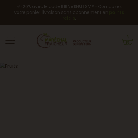
🎉-20% avec le code
BIENVENUEXMF
- Composez
votre panier, livraison sans abonnement en
points
relais
.
Fruits
Ut ut deleniti nostrum qui nihil
praesentium. Consequatur molestias
suscipit animi laboriosam est. Non
totam sit molestiae repellendus