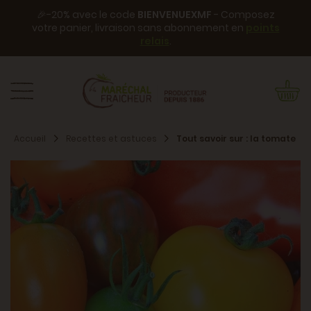
🎉-20% avec le code
BIENVENUEXMF
- Composez
votre panier, livraison sans abonnement en
points
relais
.
Accueil
Recettes et astuces
Tout savoir sur : la tomate