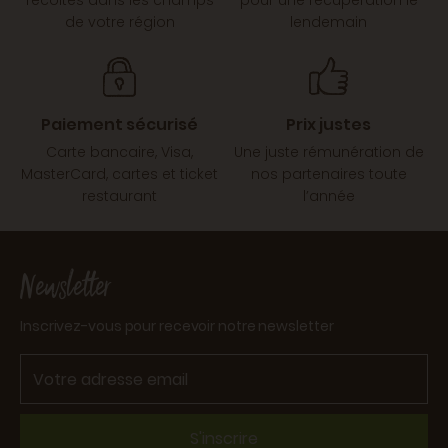
récoltés dans les champs
pour une récupération le
de votre région
lendemain
Paiement sécurisé
Prix justes
Carte bancaire, Visa,
Une juste rémunération de
MasterCard, cartes et ticket
nos partenaires toute
restaurant
l’année
Newsletter
Inscrivez-vous pour recevoir notre newsletter
S'inscrire