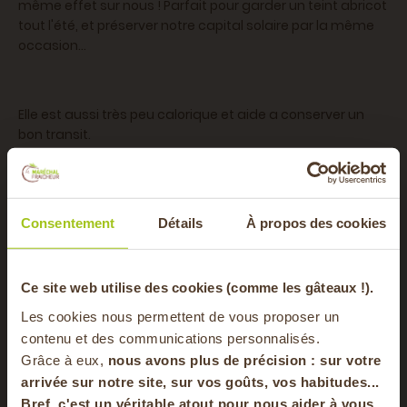
même effet sur nous ! Parfait pour garder un teint abricot
tout l'été, et préserver notre capital solaire par la même
occasion...
Elle est aussi très peu calorique et aide a conserver un
bon transit.
Riche en vitamine E, C et bêta-carotène, elle est l'allier
parfait pour rester en pleine santé !
Consentement
Détails
À propos des cookies
dées recettes :
-20% offerts sur
Ce site web utilise des cookies (comme les gâteaux !).
Tian gourmand de Lamalice Lyon
Les cookies nous permettent de vous proposer un
Idée recette : Sauce tomate maison
votre panier
contenu et des communications personnalisés.
Face à cette farandole de délices, évitez le gaspillage de
Grâce à eux,
nous avons plus de précision : sur
votre
vos jolies tomates en préparant à l’avance votre sauce
arrivée sur notre site, sur vos goûts, vos habitudes...
maison. Ainsi, vous pourrez en déguster tout l’hiver !
Bref, c'est un véritable atout pour nous aider à vous