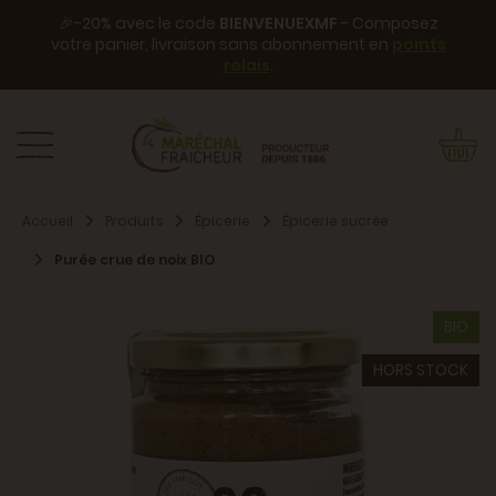
🎉-20% avec le code
BIENVENUEXMF
- Composez
votre panier, livraison sans abonnement en
points
relais
.
Accueil
Produits
Épicerie
Épicerie sucrée
Purée crue de noix BIO
BIO
HORS STOCK