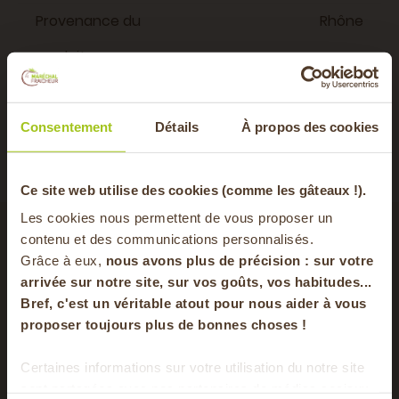
Provenance du
Rhône
produit
Emballage
Bocal en verre
Consentement
Détails
À propos des cookies
Dégustation
A cuisiner, A
tartiner
-20% offerts sur
Ce site web utilise des cookies (comme les gâteaux !).
Les cookies nous permettent de vous proposer un
votre panier
contenu et des communications personnalisés.
Grâce à eux,
nous avons plus de précision : sur
votre
avec cet ingrédient
arrivée sur notre site, sur vos goûts, vos habitudes...
Bref, c'est un véritable atout pour nous aider à vous
en vous inscrivant à notre newsletter
proposer toujours plus de bonnes choses !
S'inscrire
Certaines informations sur votre utilisation du notre site
sont partagées avec nos partenaires de médias sociaux,