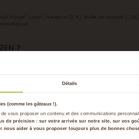
alt d'orge*, citron*, aubépine (0,7%), feuille de lavande (0,2%)
re biologique.
ZEN ?
l, elle remplacera un soda à l'heure de l'apéritif. Elle est à co
-20% offer
age de naturel et de qualité.
Détails
pa
ies (comme les gâteaux !).
C (aux vertus relaxante) et la CXY (vitalisante!)
en vous inscrivan
 de vous proposer un contenu et des communications personnal
us de précision : sur
votre arrivée sur notre site, sur vos goû
our nous aider à vous proposer toujours plus de bonnes chose
ce