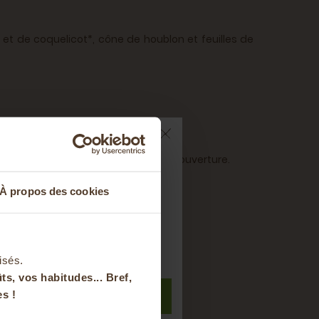
, et de coquelicot*, cône de houblon et feuilles de
nsommer des dans les deux jours après ouverture.
ts sur votre
À propos des cookies
nier
t à notre newsletter
isés.
ts, vos habitudes... Bref,
S'inscrire
s !