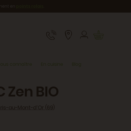
ement en
points relais
.
ous connaître
En cuisine
Blog
C Zen BIO
uris-au-Mont-d’Or (69)