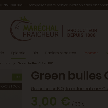
BIENVENUEXMF
- Composez votre panier, livraison sans abonn
ie
Épicerie
Bio
Paniers recettes
Promos
N
e fruits
Green bulles C Zen BIO
Green bulles 
BIO
HORS STOCK
Green bulles BIO, transformateur - C
3,00 €
/ 33 cl