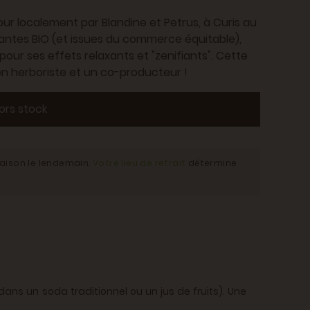
r localement par Blandine et Petrus, à Curis au
lantes BIO (et issues du commerce équitable),
our ses effets relaxants et "zenifiants". Cette
n herboriste et un co-producteur !
ors stock
raison le lendemain.
Votre lieu de retrait
détermine
ans un soda traditionnel ou un jus de fruits). Une