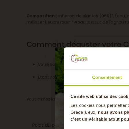
Composition :
infusion de plantes (96%)*, (eau, m
mélisse*), sucre roux* *Produits issus de l'agricultu
Comment déguster votre C
Votre boisson se boit très fraîche. Sans alcoo
Etant non filtrée, un dépôt peut se former, g
Consentement
Ce site web utilise des cook
Vous aimez la CZEN ? Découvrez également la CTONI
Les cookies nous permettent
Grâce à eux,
nous avons pl
c'est un véritable atout p
Poids du produit
piè