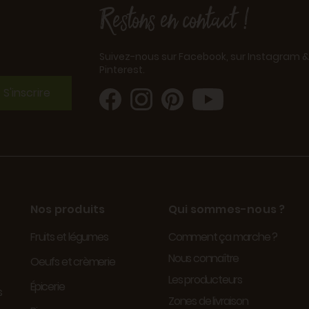
Restons en contact !
Suivez-nous sur Facebook, sur Instagram &
Pinterest.
S'inscrire
Nos produits
Qui sommes-nous ?
Fruits et légumes
Comment ça marche ?
Nous connaître
Oeufs et crèmerie
Les producteurs
Épicerie
s
Zones de livraison