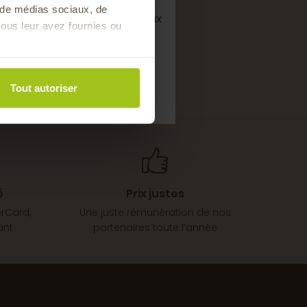
s de médias sociaux, de
semaine de bons produits locaux
ous leur avez fournies ou
saison !
Tout autoriser
é
Prix justes
erCard,
Une juste rémunération de nos
ant
partenaires toute l’année