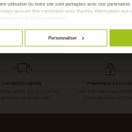
tre utilisation du notre site sont partagées avec nos partenaire
Pour faire le plein chaque 
ne
données peuvent être combinées avec d'autres informations que v
& de 
otre utilisation de leurs services.
CL
rre
Personnaliser
tif
Livraison rapide
Paiement sécuris
dez avant 20h30 pour une
Carte bancaire, Visa, Mast
cupération le lendemain
cartes et ticket restaur