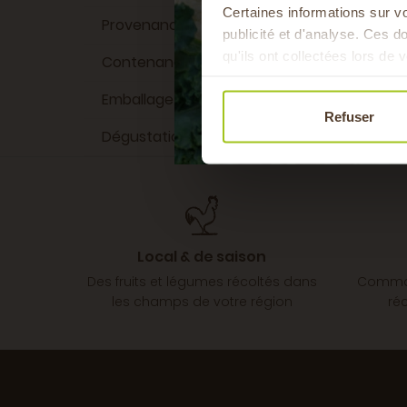
Certaines informations sur vo
Provenance du produit
Rhô
publicité et d'analyse. Ces 
qu'ils ont collectées lors de v
Contenance
33 
Emballage
Bouteille en ve
Refuser
Dégustation
Pour l'apéri
Local & de saison
Des fruits et légumes récoltés dans
Comman
les champs de votre région
ré