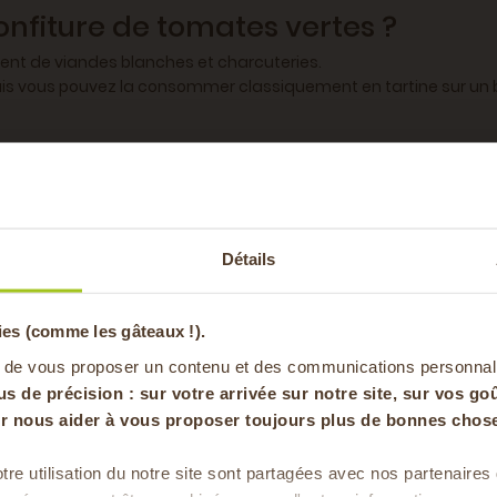
nfiture de tomates vertes ?
ent de viandes blanches et charcuteries.
is vous pouvez la consommer classiquement en tartine sur un bo
i.
-20% offer
Détails
pa
t acide gras saturés: 0g, Glucides: 60g dont sucre : 60g, fibres: 1
ies (comme les gâteaux !).
en vous inscrivan
 de vous proposer un contenu et des communications personnal
us de précision : sur
votre arrivée sur notre site, sur vos goû
our nous aider à vous proposer toujours plus de bonnes chose
tre utilisation du notre site sont partagées avec nos partenaire
Pour faire le plein chaque 