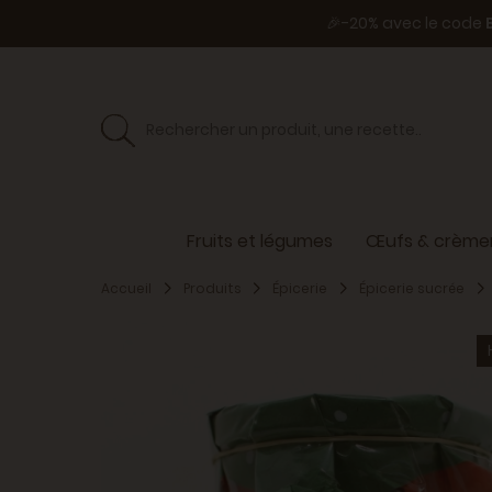
🎉-20% avec le code
Fruits et légumes
Œufs & crèmer
Accueil
Produits
Épicerie
Épicerie sucrée