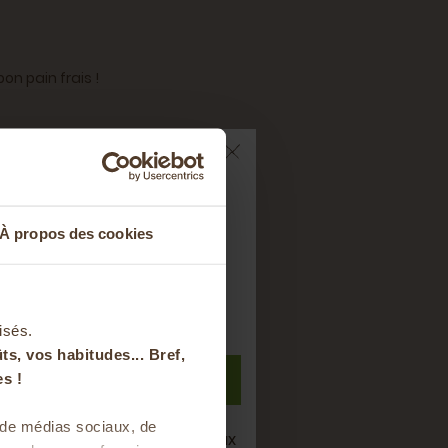
n pain frais !
ts sur votre
À propos des cookies
nier
g, protéines: 0,7g, sel: 0g
t à notre newsletter
isés.
ts, vos habitudes... Bref,
S'inscrire
s !
s de médias sociaux, de
semaine de bons produits locaux