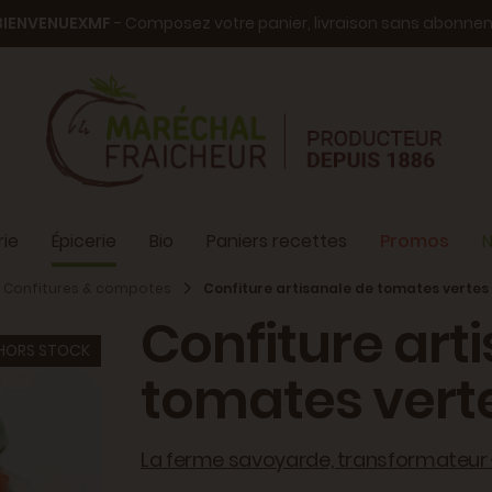
BIENVENUEXMF
- Composez votre panier, livraison sans abonn
ie
Épicerie
Bio
Paniers recettes
Promos
N
Confitures & compotes
Confiture artisanale de tomates vertes
Confiture art
HORS STOCK
tomates vert
La ferme savoyarde, transformateur