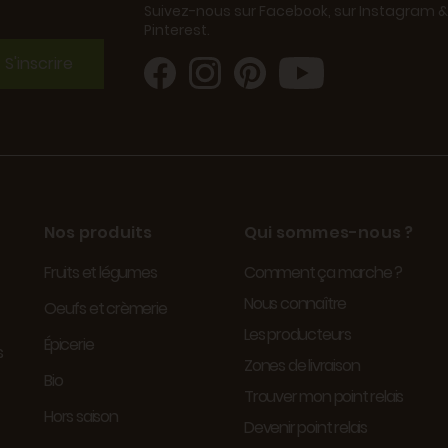
Suivez-nous sur Facebook, sur Instagram &
Pinterest.
S'inscrire
Nos produits
Qui sommes-nous ?
Fruits et légumes
Comment ça marche ?
Nous connaître
Oeufs et crèmerie
Les producteurs
Épicerie
s
Zones de livraison
Bio
Trouver mon point relais
Hors saison
Devenir point relais