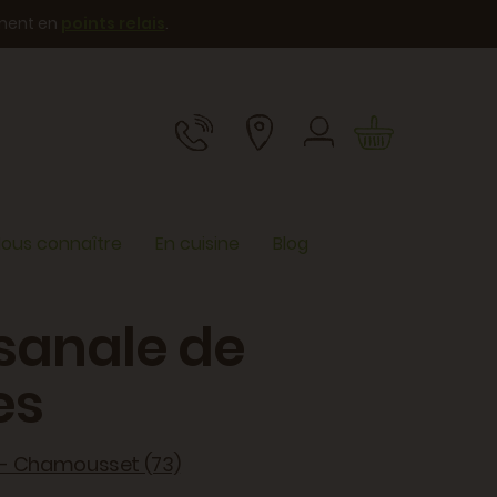
ement en
points relais
.
ous connaître
En cuisine
Blog
isanale de
es
 - Chamousset (73)