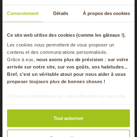
Consentement
Détails
À propos des cookies
-20% offerts sur
Ce site web utilise des cookies (comme les gâteaux !).
Les cookies nous permettent de vous proposer un
votre panier
contenu et des communications personnalisés.
Grâce à eux,
nous avons plus de précision : sur
votre
arrivée sur notre site, sur vos goûts, vos habitudes...
Bref, c'est un véritable atout pour nous aider à vous
en vous inscrivant à notre newsletter
proposer toujours plus de bonnes choses !
S'inscrire
Certaines informations sur votre utilisation du notre site
6 œufs frais BIO
sont partagées avec nos partenaires de médias sociaux,
Sylvain Haez, aviculteur - Montluel (01)
Pour faire le plein chaque semaine de bons
de publicité et d'analyse. Ces données peuvent être
3,40 €
/ Boîte de 6
produits locaux & de saison !
combinées avec d'autres informations que vous leur
Tout autoriser
avez fournies ou qu'ils ont collectées lors de votre
Ajouter au panier
utilisation de leurs services.