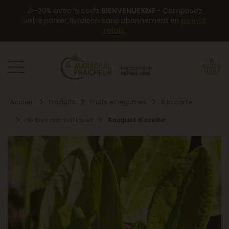
🎉-20% avec le code
BIENVENUEXMF
- Composez
votre panier, livraison sans abonnement en
points
relais
.
Accueil
Produits
Fruits et légumes
À la carte
Herbes aromatiques
Bouquet d'oseille