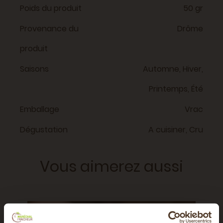
Poids du produit
50 gr
Provenance du
Drôme
produit
Saisons
Automne, Hiver,
Printemps, Été
Emballage
Vrac
Dégustation
A cuisiner, Cru
Vous aimerez aussi
BIO