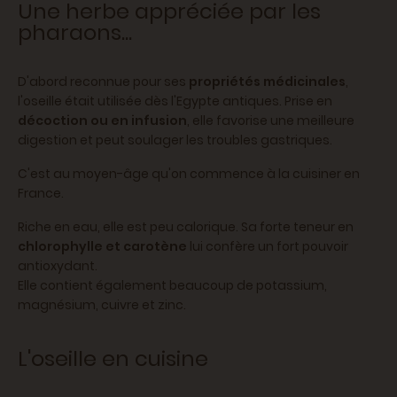
Une herbe appréciée par les
pharaons...
D'abord reconnue pour ses
propriétés médicinales
,
l'oseille était utilisée dès l'Egypte antiques. Prise en
décoction ou en infusion
, elle favorise une meilleure
digestion et peut soulager les troubles gastriques.
C'est au moyen-âge qu'on commence à la cuisiner en
France.
Riche en eau, elle est peu calorique. Sa forte teneur en
chlorophylle et carotène
lui confère un fort pouvoir
antioxydant.
Elle contient également beaucoup de potassium,
magnésium, cuivre et zinc.
L'oseille en cuisine