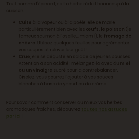
Tout comme l'épinard, cette herbe réduit beaucoup à la
cuisson.
Cuite
à la vapeur ou à la poêle, elle se marie
particulièrement bien avec les
œufs, le poisson
(le
fameux saumon à l'oseille... miam !), le
fromage de
chèvre
. Utilisez quelques feuilles pour agrémenter
vos soupes et relever leur goût !
Crue
, elle se déguste en salade de jeunes pousses.
Attention à son acidité : mélangez-la avec du
miel
ou un vinaigre
sucré pour la contrebalancer.
Ciselez, vous pourrez l'ajouter à vos sauces
blanches à base de yaourt ou de crème.
Pour savoir comment conserver au mieux vos herbes
aromatiques fraîches, découvrez
toutes nos astuces
par ici
!