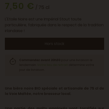
7,50 €
/ 75 cl
L'Etoile Noire est une Impérial Stout toute
particulière, fabriquée dans le respect de la tradition
irlandaise !
Hors stock
Commandez avant 20h30
pour une livraison le
lendemain.
Votre lieu de retrait
détermine votre
jour de livraison.
Une bière noire BIO spéciale et artisanale de 75 cl de
la Voie Maltée, notre brasseur local.
Une partie des malts employés sont torréfiés sur