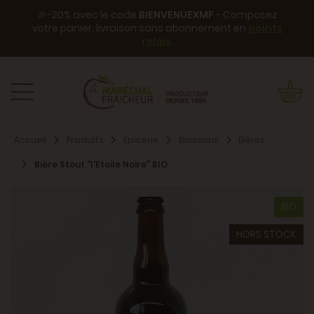
🎉-20% avec le code
BIENVENUEXMF
- Composez
votre panier, livraison sans abonnement en
points
relais
.
Accueil
Produits
Épicerie
Boissons
Bières
Bière Stout "l'Etoile Noire" BIO
BIO
HORS STOCK