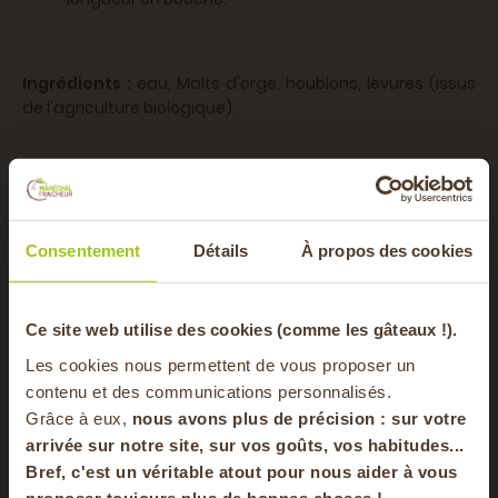
Ingrédients :
eau, Malts d'orge, houblons, levures (issus
de l'agriculture biologique).
Que manger avec une bière
Stout ?
Consentement
Détails
À propos des cookies
Avec ses arômes torréfiés, vous l'apprécierez avec un
dessert au chocolat, comme un brownie par exemple, ou
-20% offerts sur
encore avec des fruits rouges, pour une belle
Ce site web utilise des cookies (comme les gâteaux !).
complémentarité de saveurs !
Les cookies nous permettent de vous proposer un
votre panier
contenu et des communications personnalisés.
Finalement, vous pouvez aussi l'associer à un fromage
Grâce à eux,
nous avons plus de précision : sur
votre
bleu puissant pour un effet détonnant !
arrivée sur notre site, sur vos goûts, vos habitudes...
Bref, c'est un véritable atout pour nous aider à vous
en vous inscrivant à notre newsletter
proposer toujours plus de bonnes choses !